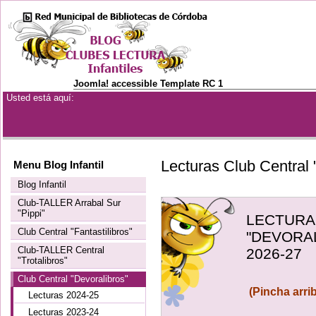
Joomla! accessible Template RC 1
Usted está aquí:
Lecturas Club Central
Menu Blog Infantil
Blog Infantil
Club-TALLER Arrabal Sur
"Pippi"
LECTURA
Club Central "Fantastilibros"
"DEVORA
Club-TALLER Central
2026-27
"Trotalibros"
Club Central "Devoralibros"
(Pincha arrib
Lecturas 2024-25
Lecturas 2023-24