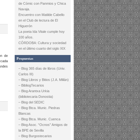
de Cómic con Panmios y Chica
Navaja.
Encuentro con Matilde Cabello
en el Club de lectura de El
Higuerón
La poeta Ida Vitale cumple hoy
100 años.
CÓRDOBA: Cultura y sociedad
en el último cuarto del siglo XIX
ón de
Propuestas
 cada
andes
– Blog 365 días de libros (Univ.
Carlos III)
– Blog Libros y Bitios (J.A. Millán)
– BibliogTecarios
– Blog Arantxa Urkia
(bibliotecaria Donostia)
– Blog del SEDIC
– Blog Btca. Munic. Piedras
Blancas
– Blog Btca. Munic. Cuenca
– Blog Asoc. “Ocnos” Amigos de
la BPE de Sevilla
– Blog Burgostecarios