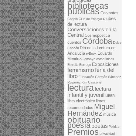
bibliotecas
bibliotecas
públicas
Cervantes
clubes
Chopin
Club de Ensayo
de lectura
Conversaciones en la
Central
Cosmopoetica
Córdoba
cuentos
Dulce
Día de la Lectura en
Chacón
Andalucía
Eduardo
e-Book
Mendoza
ensayo
estadísticas
Exposiciones
Estrella Borrego
feminismo
feria del
libro
Fundación Germán Sánchez
Ruipérez
Kim Cascone
lectura
lectura
infantil y juvenil
LIBER
libro electrónico
libros
Miguel
recomendados
Hernández
musica
obituario
poesía
poetas
Política
Premios
privacidad