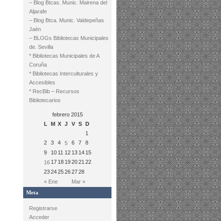
– Blog Btcas. Munic. Mairena del
Aljarafe
– Blog Btca. Munic. Valdepeñas
Jaén
– BLOGs Bibliotecas Municipales
de. Sevilla
* Bibliotecas Municipales de A
Coruña
* Bibliotecas Interculturales y
Accesibles
* RecBib – Recursos
Bibliotecarios
febrero 2015
L
M
X
J
V
S
D
1
2
3
4
6
7
8
5
9
10
11
12
13
14
15
17
18
19
20
21
22
16
23
24
25
26
27
28
« Ene
Mar »
Meta
Registrarse
Acceder