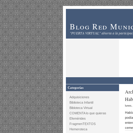
Blog Red Munic
"PUERTA VIRTUAL" abierta a la participaci
Categorías
Arch
Adquisiciones
Hab
Biblioteca Infantil
lunes,
Bibloteca Virtual
Había
COMENTA lo que quieras
podía
Efemérides
enter
FragmenTEXTOS
cemen
Hemeroteca