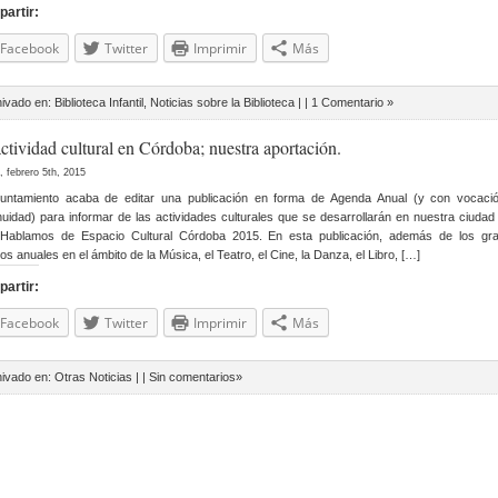
artir:
Facebook
Twitter
Imprimir
Más
hivado en:
Biblioteca Infantil
,
Noticias sobre la Biblioteca
| |
1 Comentario »
ctividad cultural en Córdoba; nuestra aportación.
, febrero 5th, 2015
yuntamiento acaba de editar una publicación en forma de Agenda Anual (y con vocaci
nuidad) para informar de las actividades culturales que se desarrollarán en nuestra ciudad
 Hablamos de Espacio Cultural Córdoba 2015. En esta publicación, además de los gr
os anuales en el ámbito de la Música, el Teatro, el Cine, la Danza, el Libro, […]
artir:
Facebook
Twitter
Imprimir
Más
hivado en:
Otras Noticias
| |
Sin comentarios»