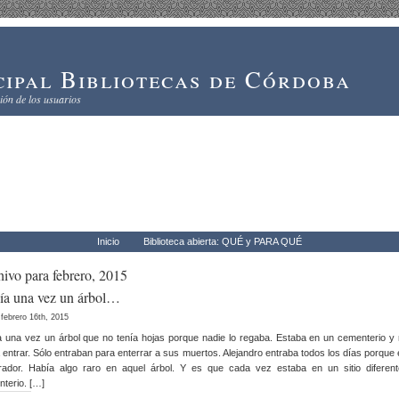
ipal Bibliotecas de Córdoba
ón de los usuarios
Inicio
Biblioteca abierta: QUÉ y PARA QUÉ
ivo para febrero, 2015
ía una vez un árbol…
 febrero 16th, 2015
 una vez un árbol que no tenía hojas porque nadie lo regaba. Estaba en un cementerio y 
 entrar. Sólo entraban para enterrar a sus muertos. Alejandro entraba todos los días porque 
rador. Había algo raro en aquel árbol. Y es que cada vez estaba en un sitio diferent
terio. […]