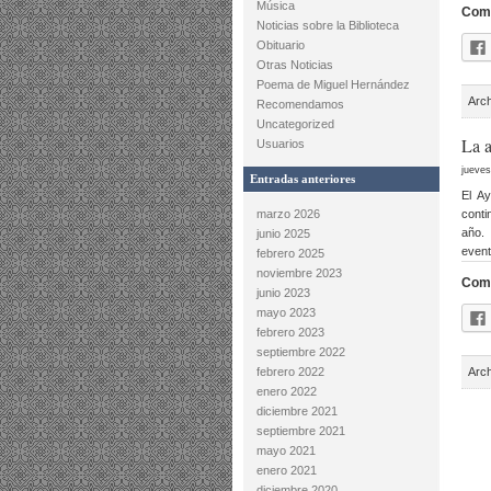
Música
Comp
Noticias sobre la Biblioteca
Obituario
Otras Noticias
Poema de Miguel Hernández
Arc
Recomendamos
Uncategorized
La a
Usuarios
jueves
Entradas anteriores
El A
marzo 2026
conti
año.
junio 2025
event
febrero 2025
noviembre 2023
Comp
junio 2023
mayo 2023
febrero 2023
septiembre 2022
febrero 2022
Arc
enero 2022
diciembre 2021
septiembre 2021
mayo 2021
enero 2021
diciembre 2020