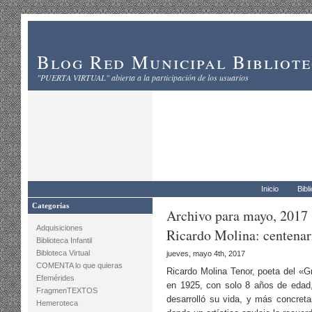
Blog Red Municipal Bibliot
"PUERTA VIRTUAL" abierta a la participación de los usuarios
Inicio
Bibl
Categorías
Archivo para mayo, 2017
Adquisiciones
Ricardo Molina: centenar
Biblioteca Infantil
Bibloteca Virtual
jueves, mayo 4th, 2017
COMENTA lo que quieras
Ricardo Molina Tenor, poeta del «G
Efemérides
en 1925, con solo 8 años de edad,
FragmenTEXTOS
desarrolló su vida, y más concret
Hemeroteca