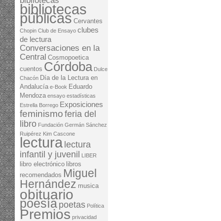
bibliotecas
bibliotecas
públicas
Cervantes
clubes
Chopin
Club de Ensayo
de lectura
Conversaciones en la
Central
Cosmopoetica
Córdoba
cuentos
Dulce
Día de la Lectura en
Chacón
Andalucía
Eduardo
e-Book
Mendoza
ensayo
estadísticas
Exposiciones
Estrella Borrego
feminismo
feria del
libro
Fundación Germán Sánchez
Ruipérez
Kim Cascone
lectura
lectura
infantil y juvenil
LIBER
libro electrónico
libros
Miguel
recomendados
Hernández
musica
obituario
poesía
poetas
Política
Premios
privacidad