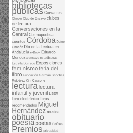
bibliotecas
bibliotecas
públicas
Cervantes
clubes
Chopin
Club de Ensayo
de lectura
Conversaciones en la
Central
Cosmopoetica
Córdoba
cuentos
Dulce
Día de la Lectura en
Chacón
Andalucía
Eduardo
e-Book
Mendoza
ensayo
estadísticas
Exposiciones
Estrella Borrego
feminismo
feria del
libro
Fundación Germán Sánchez
Ruipérez
Kim Cascone
lectura
lectura
infantil y juvenil
LIBER
libro electrónico
libros
Miguel
recomendados
Hernández
musica
obituario
poesía
poetas
Política
Premios
privacidad