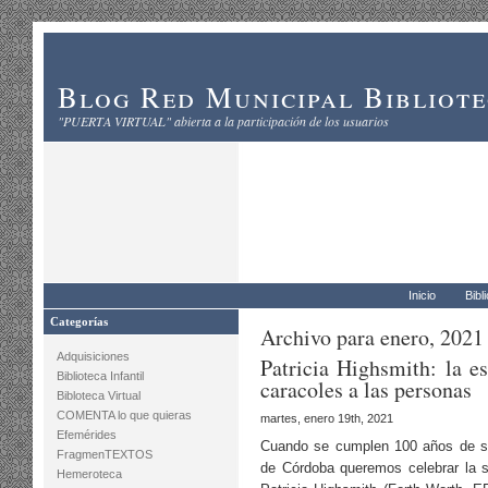
Blog Red Municipal Bibliot
"PUERTA VIRTUAL" abierta a la participación de los usuarios
Inicio
Bibl
Categorías
Archivo para enero, 2021
Adquisiciones
Patricia Highsmith: la es
Biblioteca Infantil
caracoles a las personas
Bibloteca Virtual
COMENTA lo que quieras
martes, enero 19th, 2021
Efemérides
Cuando se cumplen 100 años de su 
FragmenTEXTOS
de Córdoba queremos celebrar la s
Hemeroteca