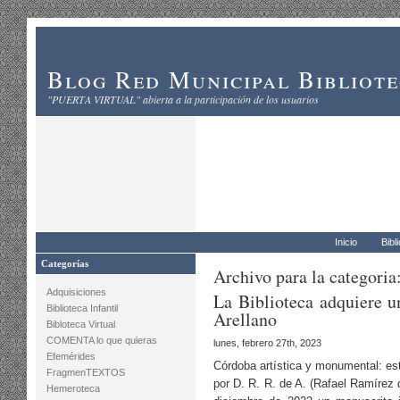
Blog Red Municipal Bibliot
"PUERTA VIRTUAL" abierta a la participación de los usuarios
Inicio
Bibl
Categorías
Archivo para la categoria
Adquisiciones
La Biblioteca adquiere 
Biblioteca Infantil
Arellano
Bibloteca Virtual
COMENTA lo que quieras
lunes, febrero 27th, 2023
Efemérides
Córdoba artística y monumental: est
FragmenTEXTOS
por D. R. R. de A. (Rafael Ramírez 
Hemeroteca