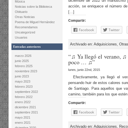
diciembre de 2022 un manuscrito j
Música
acción, se enriquece el número de
Noticias sobre la Biblioteca
[…]
Obituario
Otras Noticias
Compartir:
Poema de Miguel Hernández
Recomendamos
Facebook
Twitter
Uncategorized
Usuarios
Archivado en:
Adquisiciones
,
Otras
Entradas anteriores
“♫ Ya llegó el verano, ♫ 
marzo 2026
poco … ♫”
junio 2025
febrero 2025
lunes, junio 22nd, 2015
noviembre 2023
junio 2023
Efectivamente, ya llegó el ver
mayo 2023
pensando huir de estos calores sur
febrero 2023
de Santiago. Para aquellos que va
septiembre 2022
camino, también para los que estén
febrero 2022
enero 2022
Compartir:
diciembre 2021
Facebook
Twitter
septiembre 2021
mayo 2021
enero 2021
Archivado en:
Adquisiciones
,
Rec
diciembre 2020