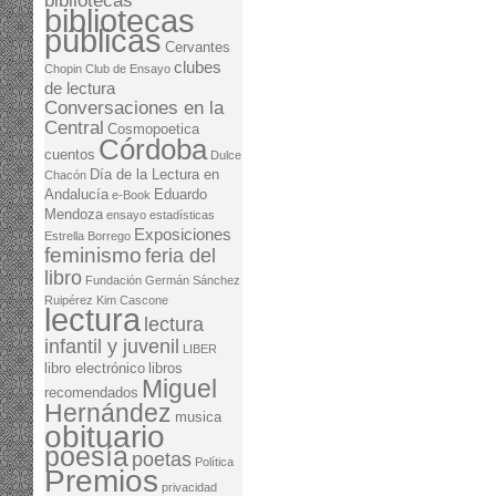
bibliotecas
bibliotecas
públicas
Cervantes
clubes
Chopin
Club de Ensayo
de lectura
Conversaciones en la
Central
Cosmopoetica
Córdoba
cuentos
Dulce
Día de la Lectura en
Chacón
Andalucía
Eduardo
e-Book
Mendoza
ensayo
estadísticas
Exposiciones
Estrella Borrego
feminismo
feria del
libro
Fundación Germán Sánchez
Ruipérez
Kim Cascone
lectura
lectura
infantil y juvenil
LIBER
libro electrónico
libros
Miguel
recomendados
Hernández
musica
obituario
poesía
poetas
Política
Premios
privacidad