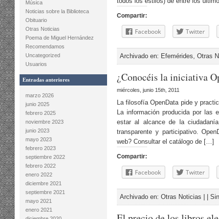
todos los estilos) de entre los últi
Música
Noticias sobre la Biblioteca
Compartir:
Obituario
Otras Noticias
Facebook
Twitter
Poema de Miguel Hernández
Recomendamos
Uncategorized
Archivado en:
Efemérides
,
Otras N
Usuarios
¿Conocéis la iniciativa 
Entradas anteriores
miércoles, junio 15th, 2011
marzo 2026
La filosofía OpenData pide y practic
junio 2025
La información producida por las 
febrero 2025
estar al alcance de la ciudadanía
noviembre 2023
junio 2023
transparente y participativo. Op
mayo 2023
web? Consultar el catálogo de […]
febrero 2023
Compartir:
septiembre 2022
febrero 2022
Facebook
Twitter
enero 2022
diciembre 2021
septiembre 2021
Archivado en:
Otras Noticias
| |
Si
mayo 2021
enero 2021
El precio de los libros el
diciembre 2020