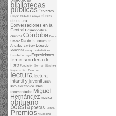
bibliotecas
bibliotecas
públicas
Cervantes
clubes
Chopin
Club de Ensayo
de lectura
Conversaciones en la
Central
Cosmopoetica
Córdoba
cuentos
Dulce
Día de la Lectura en
Chacón
Andalucía
Eduardo
e-Book
Mendoza
ensayo
estadísticas
Exposiciones
Estrella Borrego
feminismo
feria del
libro
Fundación Germán Sánchez
Ruipérez
Kim Cascone
lectura
lectura
infantil y juvenil
LIBER
libro electrónico
libros
Miguel
recomendados
Hernández
musica
obituario
poesía
poetas
Política
Premios
privacidad