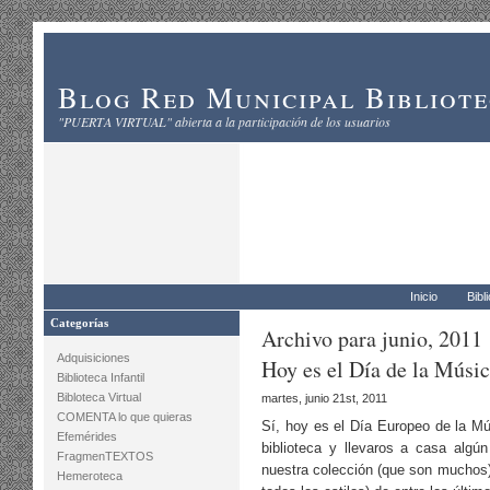
Blog Red Municipal Bibliot
"PUERTA VIRTUAL" abierta a la participación de los usuarios
Inicio
Bibl
Categorías
Archivo para junio, 2011
Adquisiciones
Hoy es el Día de la Músi
Biblioteca Infantil
Bibloteca Virtual
martes, junio 21st, 2011
COMENTA lo que quieras
Sí, hoy es el Día Europeo de la Mús
Efemérides
biblioteca y llevaros a casa algú
FragmenTEXTOS
nuestra colección (que son mucho
Hemeroteca