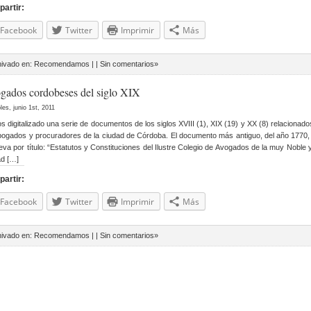
artir:
Facebook
Twitter
Imprimir
Más
hivado en:
Recomendamos
| |
Sin comentarios»
gados cordobeses del siglo XIX
les, junio 1st, 2011
 digitalizado una serie de documentos de los siglos XVIII (1), XIX (19) y XX (8) relacionad
bogados y procuradores de la ciudad de Córdoba. El documento más antiguo, del año 1770, 
leva por título: “Estatutos y Constituciones del Ilustre Colegio de Avogados de la muy Noble 
d […]
artir:
Facebook
Twitter
Imprimir
Más
hivado en:
Recomendamos
| |
Sin comentarios»