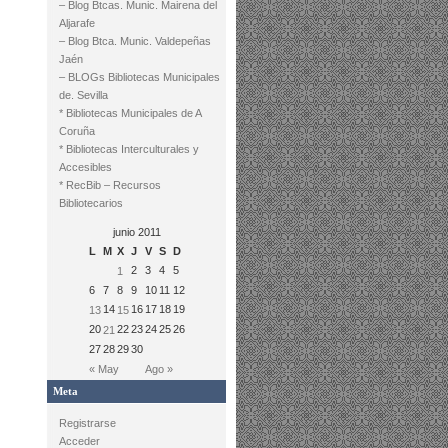
– Blog Btcas. Munic. Mairena del
Aljarafe
– Blog Btca. Munic. Valdepeñas
Jaén
– BLOGs Bibliotecas Municipales
de. Sevilla
* Bibliotecas Municipales de A
Coruña
* Bibliotecas Interculturales y
Accesibles
* RecBib – Recursos
Bibliotecarios
junio 2011
L
M
X
J
V
S
D
2
3
4
5
1
6
7
8
9
10
11
12
14
16
17
18
19
13
15
20
22
23
24
25
26
21
27
28
29
30
« May
Ago »
Meta
Registrarse
Acceder