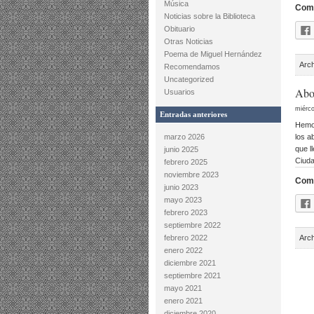
Música
Comp
Noticias sobre la Biblioteca
Obituario
Otras Noticias
Poema de Miguel Hernández
Arc
Recomendamos
Uncategorized
Abo
Usuarios
miérco
Entradas anteriores
Hemos
marzo 2026
los a
que l
junio 2025
Ciuda
febrero 2025
noviembre 2023
Comp
junio 2023
mayo 2023
febrero 2023
septiembre 2022
febrero 2022
Arc
enero 2022
diciembre 2021
septiembre 2021
mayo 2021
enero 2021
diciembre 2020