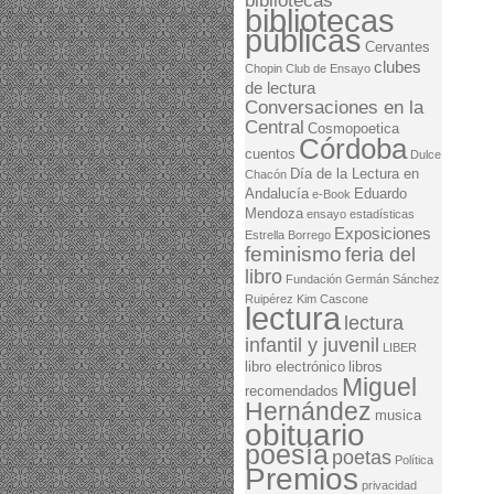
bibliotecas
bibliotecas
públicas
Cervantes
clubes
Chopin
Club de Ensayo
de lectura
Conversaciones en la
Central
Cosmopoetica
Córdoba
cuentos
Dulce
Día de la Lectura en
Chacón
Andalucía
Eduardo
e-Book
Mendoza
ensayo
estadísticas
Exposiciones
Estrella Borrego
feminismo
feria del
libro
Fundación Germán Sánchez
Ruipérez
Kim Cascone
lectura
lectura
infantil y juvenil
LIBER
libro electrónico
libros
Miguel
recomendados
Hernández
musica
obituario
poesía
poetas
Política
Premios
privacidad