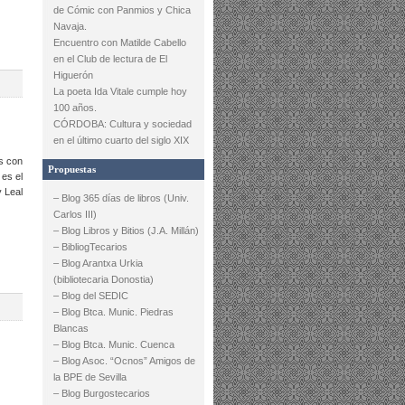
de Cómic con Panmios y Chica
Navaja.
Encuentro con Matilde Cabello
en el Club de lectura de El
Higuerón
La poeta Ida Vitale cumple hoy
100 años.
CÓRDOBA: Cultura y sociedad
en el último cuarto del siglo XIX
os con
Propuestas
es el
y Leal
– Blog 365 días de libros (Univ.
Carlos III)
– Blog Libros y Bitios (J.A. Millán)
– BibliogTecarios
– Blog Arantxa Urkia
(bibliotecaria Donostia)
– Blog del SEDIC
– Blog Btca. Munic. Piedras
Blancas
– Blog Btca. Munic. Cuenca
– Blog Asoc. “Ocnos” Amigos de
la BPE de Sevilla
– Blog Burgostecarios