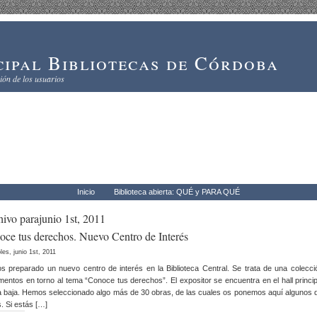
ipal Bibliotecas de Córdoba
ón de los usuarios
Inicio
Biblioteca abierta: QUÉ y PARA QUÉ
ivo parajunio 1st, 2011
ce tus derechos. Nuevo Centro de Interés
les, junio 1st, 2011
 preparado un nuevo centro de interés en la Biblioteca Central. Se trata de una colecci
entos en torno al tema “Conoce tus derechos”. El expositor se encuentra en el hall princip
a baja. Hemos seleccionado algo más de 30 obras, de las cuales os ponemos aquí algunos d
s. Si estás […]