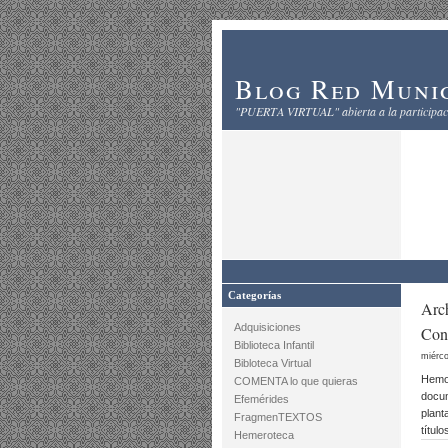
Blog Red Munic
"PUERTA VIRTUAL" abierta a la participaci
Categorías
Arch
Adquisiciones
Cono
Biblioteca Infantil
miérco
Bibloteca Virtual
Hemos
COMENTA lo que quieras
docum
Efemérides
plant
FragmenTEXTOS
título
Hemeroteca