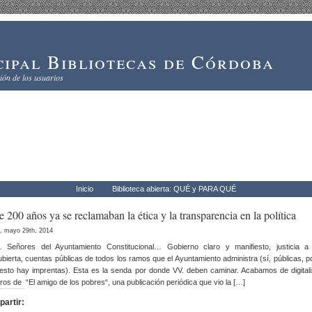
ipal Bibliotecas de Córdoba
ón de los usuarios
Inicio
Biblioteca abierta: QUÉ y PARA QUÉ
 200 años ya se reclamaban la ética y la transparencia en la política
, mayo 29th, 2014
eñores del Ayuntamiento Constitucional… Gobierno claro y manifiesto, justicia a
bierta, cuentas públicas de todos los ramos que el Ayuntamiento administra (sí, públicas, 
esto hay imprentas). Esta es la senda por donde VV. deben caminar. Acabamos de digitali
os de “El amigo de los pobres“, una publicación periódica que vio la […]
artir: