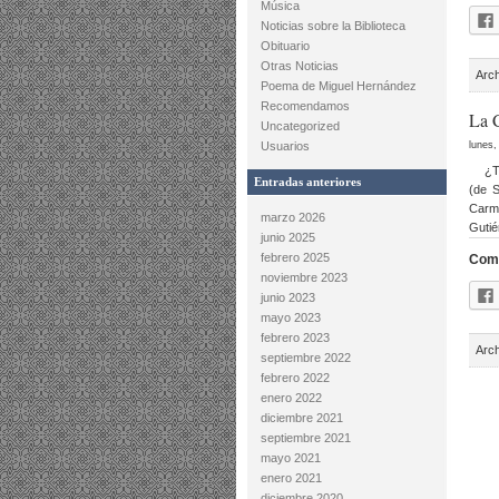
Música
Noticias sobre la Biblioteca
Obituario
Otras Noticias
Arc
Poema de Miguel Hernández
Recomendamos
La 
Uncategorized
Usuarios
lunes,
¿Te d
Entradas anteriores
(de S
Carme
marzo 2026
Guti
junio 2025
febrero 2025
Comp
noviembre 2023
junio 2023
mayo 2023
febrero 2023
Arc
septiembre 2022
febrero 2022
enero 2022
diciembre 2021
septiembre 2021
mayo 2021
enero 2021
diciembre 2020