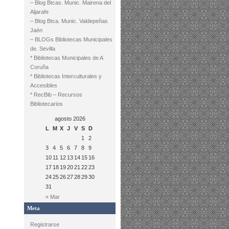
– Blog Btcas. Munic. Mairena del
Aljarafe
– Blog Btca. Munic. Valdepeñas
Jaén
– BLOGs Bibliotecas Municipales
de. Sevilla
* Bibliotecas Municipales de A
Coruña
* Bibliotecas Interculturales y
Accesibles
* RecBib – Recursos
Bibliotecarios
agosto 2026
L
M
X
J
V
S
D
1
2
3
4
5
6
7
8
9
10
11
12
13
14
15
16
17
18
19
20
21
22
23
24
25
26
27
28
29
30
31
« Mar
Meta
Registrarse