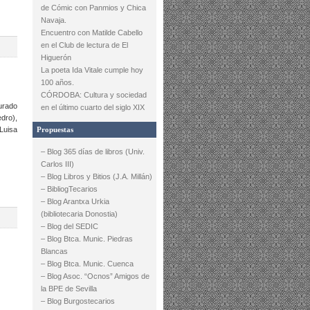
de Cómic con Panmios y Chica
Navaja.
Encuentro con Matilde Cabello
en el Club de lectura de El
Higuerón
La poeta Ida Vitale cumple hoy
100 años.
CÓRDOBA: Cultura y sociedad
urado
en el último cuarto del siglo XIX
dro),
Luisa
Propuestas
– Blog 365 días de libros (Univ.
Carlos III)
– Blog Libros y Bitios (J.A. Millán)
– BibliogTecarios
– Blog Arantxa Urkia
(bibliotecaria Donostia)
– Blog del SEDIC
– Blog Btca. Munic. Piedras
Blancas
– Blog Btca. Munic. Cuenca
– Blog Asoc. “Ocnos” Amigos de
la BPE de Sevilla
– Blog Burgostecarios