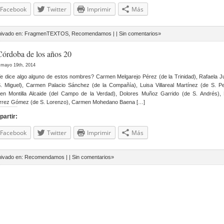
Facebook
Twitter
Imprimir
Más
hivado en:
FragmenTEXTOS
,
Recomendamos
| |
Sin comentarios»
Córdoba de los años 20
 mayo 19th, 2014
ice algo alguno de estos nombres? Carmen Melgarejo Pérez (de la Trinidad), Rafaela J
. Miguel), Carmen Palacio Sánchez (de la Compañía), Luisa Villareal Martínez (de S. Pe
n Montilla Alcaide (del Campo de la Verdad), Dolores Muñoz Garrido (de S. Andrés), 
érrez Gómez (de S. Lorenzo), Carmen Mohedano Baena […]
artir:
Facebook
Twitter
Imprimir
Más
hivado en:
Recomendamos
| |
Sin comentarios»