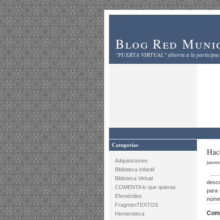
Blog Red Munic
"PUERTA VIRTUAL" abierta a la participaci
Categorías
Hace
Adquisiciones
jueves
Biblioteca Infantil
…… S
Bibloteca Virtual
descu
COMENTA lo que quieras
para 
Efemérides
númer
FragmenTEXTOS
Comp
Hemeroteca