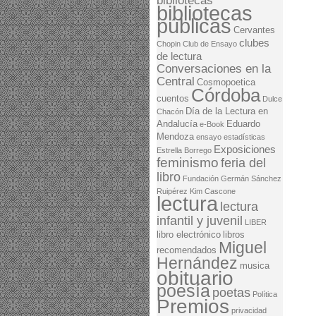
bibliotecas
bibliotecas
públicas
Cervantes
clubes
Chopin
Club de Ensayo
de lectura
Conversaciones en la
Central
Cosmopoetica
Córdoba
cuentos
Dulce
Día de la Lectura en
Chacón
Andalucía
Eduardo
e-Book
Mendoza
ensayo
estadísticas
Exposiciones
Estrella Borrego
feminismo
feria del
libro
Fundación Germán Sánchez
Ruipérez
Kim Cascone
lectura
lectura
infantil y juvenil
LIBER
libro electrónico
libros
Miguel
recomendados
Hernández
musica
obituario
poesía
poetas
Política
Premios
privacidad