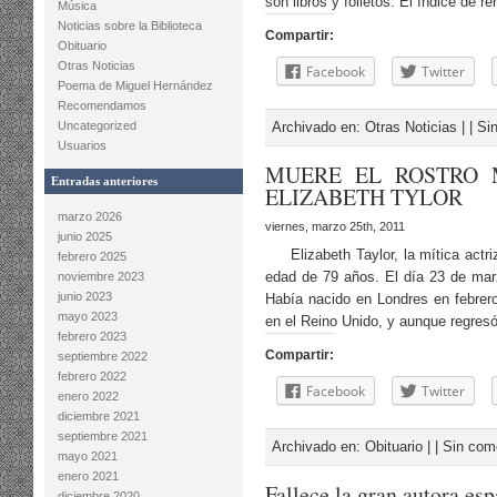
son libros y folletos. El índice de r
Música
Noticias sobre la Biblioteca
Compartir:
Obituario
Otras Noticias
Facebook
Twitter
Poema de Miguel Hernández
Recomendamos
Uncategorized
Archivado en:
Otras Noticias
| |
Si
Usuarios
MUERE EL ROSTRO 
Entradas anteriores
ELIZABETH TYLOR
marzo 2026
viernes, marzo 25th, 2011
junio 2025
Elizabeth Taylor, la mítica actriz
febrero 2025
edad de 79 años. El día 23 de marz
noviembre 2023
junio 2023
Había nacido en Londres en febrer
mayo 2023
en el Reino Unido, y aunque regres
febrero 2023
Compartir:
septiembre 2022
febrero 2022
Facebook
Twitter
enero 2022
diciembre 2021
septiembre 2021
Archivado en:
Obituario
| |
Sin com
mayo 2021
enero 2021
Fallece la gran autora es
diciembre 2020