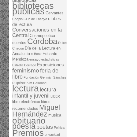
bibliotecas
bibliotecas
públicas
Cervantes
clubes
Chopin
Club de Ensayo
de lectura
Conversaciones en la
Central
Cosmopoetica
Córdoba
cuentos
Dulce
Día de la Lectura en
Chacón
Andalucía
Eduardo
e-Book
Mendoza
ensayo
estadísticas
Exposiciones
Estrella Borrego
feminismo
feria del
libro
Fundación Germán Sánchez
Ruipérez
Kim Cascone
lectura
lectura
infantil y juvenil
LIBER
libro electrónico
libros
Miguel
recomendados
Hernández
musica
obituario
poesía
poetas
Política
Premios
privacidad