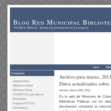
Blog Red Municipal Bibliot
"PUERTA VIRTUAL" abierta a la participación de los usuarios
Inicio
Bibl
Categorías
Archivo para marzo, 201
Adquisiciones
Datos actualizados sobre 
Biblioteca Infantil
Bibloteca Virtual
viernes, marzo 25th, 2011
COMENTA lo que quieras
En la web del Ministerio de Cultu
Efemérides
Bibliotecas Públicas con los da
FragmenTEXTOS
documentos componen la colección 
Hemeroteca