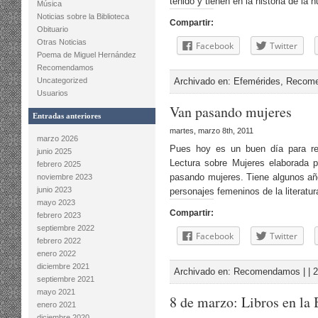
tenido y tienen en la historia de l
Música
Noticias sobre la Biblioteca
Compartir:
Obituario
Otras Noticias
Facebook
Twitter
Poema de Miguel Hernández
Recomendamos
Uncategorized
Archivado en:
Efemérides
,
Recom
Usuarios
Van pasando mujeres
Entradas anteriores
martes, marzo 8th, 2011
marzo 2026
Pues hoy es un buen día para re
junio 2025
Lectura sobre Mujeres elaborada po
febrero 2025
pasando mujeres. Tiene algunos año
noviembre 2023
junio 2023
personajes femeninos de la literatu
mayo 2023
Compartir:
febrero 2023
septiembre 2022
Facebook
Twitter
febrero 2022
enero 2022
diciembre 2021
Archivado en:
Recomendamos
| |
2
septiembre 2021
mayo 2021
8 de marzo: Libros en la 
enero 2021
diciembre 2020