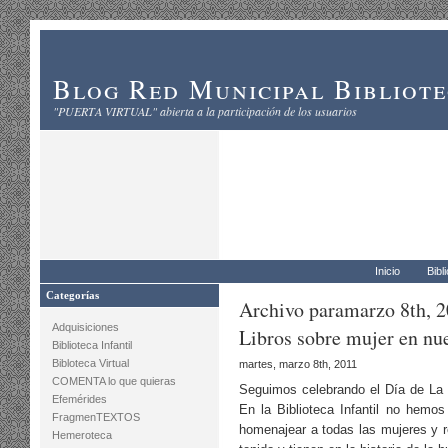
Blog Red Municipal Bibliot
"PUERTA VIRTUAL" abierta a la participación de los usuarios
Inicio
Bibl
Categorías
Archivo paramarzo 8th, 
Adquisiciones
Libros sobre mujer en nue
Biblioteca Infantil
Bibloteca Virtual
martes, marzo 8th, 2011
COMENTA lo que quieras
Seguimos celebrando el Día de La M
Efemérides
En la Biblioteca Infantil no hemos
FragmenTEXTOS
homenajear a todas las mujeres y r
Hemeroteca