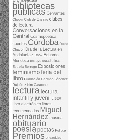
bibliotecas
bibliotecas
públicas
Cervantes
clubes
Chopin
Club de Ensayo
de lectura
Conversaciones en la
Central
Cosmopoetica
Córdoba
cuentos
Dulce
Día de la Lectura en
Chacón
Andalucía
Eduardo
e-Book
Mendoza
ensayo
estadísticas
Exposiciones
Estrella Borrego
feminismo
feria del
libro
Fundación Germán Sánchez
Ruipérez
Kim Cascone
lectura
lectura
infantil y juvenil
LIBER
libro electrónico
libros
Miguel
recomendados
Hernández
musica
obituario
poesía
poetas
Política
Premios
privacidad