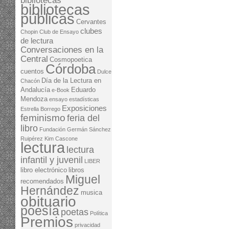
bibliotecas
bibliotecas
públicas
Cervantes
clubes
Chopin
Club de Ensayo
de lectura
Conversaciones en la
Central
Cosmopoetica
Córdoba
cuentos
Dulce
Día de la Lectura en
Chacón
Andalucía
Eduardo
e-Book
Mendoza
ensayo
estadísticas
Exposiciones
Estrella Borrego
feminismo
feria del
libro
Fundación Germán Sánchez
Ruipérez
Kim Cascone
lectura
lectura
infantil y juvenil
LIBER
libro electrónico
libros
Miguel
recomendados
Hernández
musica
obituario
poesía
poetas
Política
Premios
privacidad