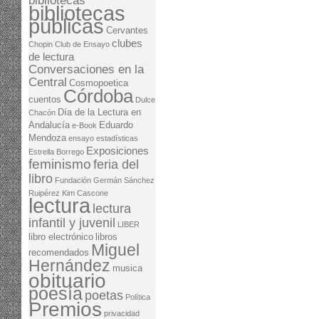
bibliotecas
bibliotecas
públicas
Cervantes
clubes
Chopin
Club de Ensayo
de lectura
Conversaciones en la
Central
Cosmopoetica
Córdoba
cuentos
Dulce
Día de la Lectura en
Chacón
Andalucía
Eduardo
e-Book
Mendoza
ensayo
estadísticas
Exposiciones
Estrella Borrego
feminismo
feria del
libro
Fundación Germán Sánchez
Ruipérez
Kim Cascone
lectura
lectura
infantil y juvenil
LIBER
libro electrónico
libros
Miguel
recomendados
Hernández
musica
obituario
poesía
poetas
Política
Premios
privacidad