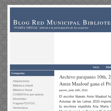
Blog Red Municipal Bibliot
"PUERTA VIRTUAL" abierta a la participación de los usuarios
Inicio
Bibl
Categorías
Archivo parajunio 10th, 
Adquisiciones
Amin Maalouf gana el Pri
Biblioteca Infantil
Bibloteca Virtual
jueves, junio 10th, 2010
COMENTA lo que quieras
El escritor libanés Amin Maalouf h
Efemérides
Asturias de las Letras 2010 imponi
FragmenTEXTOS
la escritora española Ana María 
Hemeroteca