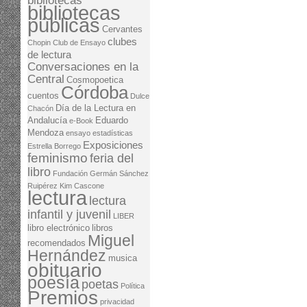
bibliotecas
bibliotecas
públicas
Cervantes
clubes
Chopin
Club de Ensayo
de lectura
Conversaciones en la
Central
Cosmopoetica
Córdoba
cuentos
Dulce
Día de la Lectura en
Chacón
Andalucía
Eduardo
e-Book
Mendoza
ensayo
estadísticas
Exposiciones
Estrella Borrego
feminismo
feria del
libro
Fundación Germán Sánchez
Ruipérez
Kim Cascone
lectura
lectura
infantil y juvenil
LIBER
libro electrónico
libros
Miguel
recomendados
Hernández
musica
obituario
poesía
poetas
Política
Premios
privacidad