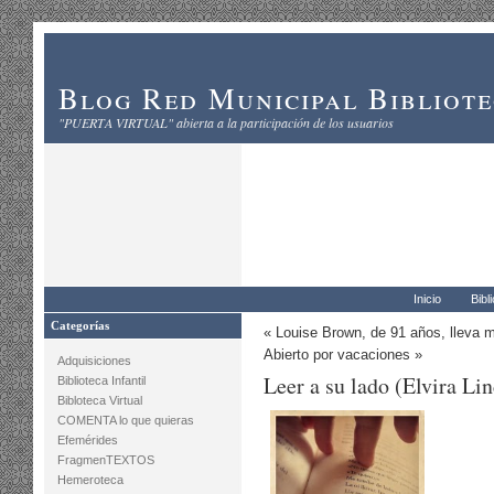
Blog Red Municipal Bibliot
"PUERTA VIRTUAL" abierta a la participación de los usuarios
Inicio
Bibl
Categorías
«
Louise Brown, de 91 años, lleva m
Abierto por vacaciones
»
Adquisiciones
Leer a su lado (Elvira Li
Biblioteca Infantil
Bibloteca Virtual
COMENTA lo que quieras
Efemérides
FragmenTEXTOS
Hemeroteca