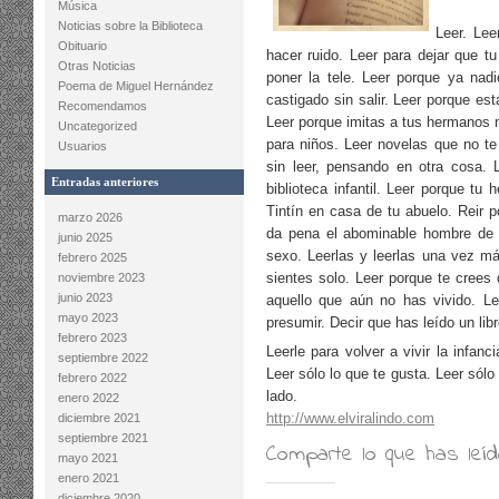
Música
Noticias sobre la Biblioteca
Leer. Lee
Obituario
hacer ruido. Leer para dejar que t
Otras Noticias
poner la tele. Leer porque ya nad
Poema de Miguel Hernández
castigado sin salir. Leer porque es
Recomendamos
Leer porque imitas a tus hermanos m
Uncategorized
para niños. Leer novelas que no te 
Usuarios
sin leer, pensando en otra cosa. L
Entradas anteriores
biblioteca infantil. Leer porque tu
Tintín en casa de tu abuelo. Reir p
marzo 2026
da pena el abominable hombre de l
junio 2025
sexo. Leerlas y leerlas una vez má
febrero 2025
sientes solo. Leer porque te crees 
noviembre 2023
junio 2023
aquello que aún no has vivido. Le
mayo 2023
presumir. Decir que has leído un lib
febrero 2023
Leerle para volver a vivir la infanc
septiembre 2022
Leer sólo lo que te gusta. Leer sól
febrero 2022
lado.
enero 2022
http://www.elviralindo.com
diciembre 2021
septiembre 2021
Comparte lo que has leí
mayo 2021
enero 2021
diciembre 2020