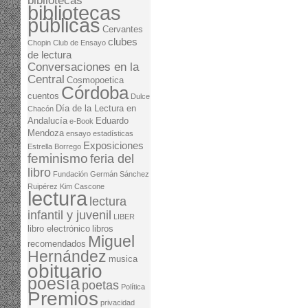
bibliotecas
bibliotecas
públicas
Cervantes
clubes
Chopin
Club de Ensayo
de lectura
Conversaciones en la
Central
Cosmopoetica
Córdoba
cuentos
Dulce
Día de la Lectura en
Chacón
Andalucía
Eduardo
e-Book
Mendoza
ensayo
estadísticas
Exposiciones
Estrella Borrego
feminismo
feria del
libro
Fundación Germán Sánchez
Ruipérez
Kim Cascone
lectura
lectura
infantil y juvenil
LIBER
libro electrónico
libros
Miguel
recomendados
Hernández
musica
obituario
poesía
poetas
Política
Premios
privacidad