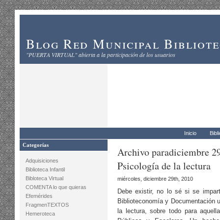
Blog Red Municipal Bibliot
"PUERTA VIRTUAL" abierta a la participación de los usuarios
Inicio
Bibl
Categorías
Archivo paradiciembre 29
Adquisiciones
Psicología de la lectura
Biblioteca Infantil
Bibloteca Virtual
miércoles, diciembre 29th, 2010
COMENTA lo que quieras
Debe existir, no lo sé si se impar
Efemérides
Biblioteconomía y Documentación un
FragmenTEXTOS
la lectura, sobre todo para aquel
Hemeroteca