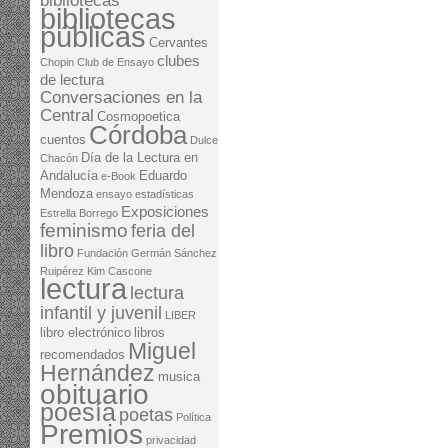
bibliotecas
bibliotecas
públicas
Cervantes
clubes
Chopin
Club de Ensayo
de lectura
Conversaciones en la
Central
Cosmopoetica
Córdoba
cuentos
Dulce
Día de la Lectura en
Chacón
Andalucía
Eduardo
e-Book
Mendoza
ensayo
estadísticas
Exposiciones
Estrella Borrego
feminismo
feria del
libro
Fundación Germán Sánchez
Ruipérez
Kim Cascone
lectura
lectura
infantil y juvenil
LIBER
libro electrónico
libros
Miguel
recomendados
Hernández
musica
obituario
poesía
poetas
Política
Premios
privacidad