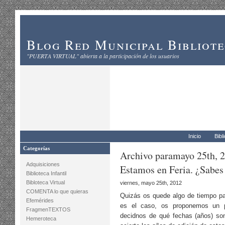
Blog Red Municipal Bibliot
"PUERTA VIRTUAL" abierta a la participación de los usuarios
Inicio
Bibl
Categorías
Archivo paramayo 25th, 
Adquisiciones
Estamos en Feria. ¿Sabes 
Biblioteca Infantil
Bibloteca Virtual
viernes, mayo 25th, 2012
COMENTA lo que quieras
Quizás os quede algo de tiempo par
Efemérides
es el caso, os proponemos un p
FragmenTEXTOS
decidnos de qué fechas (años) son
Hemeroteca