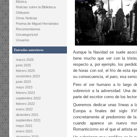
Música
Noticias sobre la Biblioteca
Obituario
Otras Noticias
Poema de Miguel Hernández
Recomendamos
Uncategorized
Usuarios
Entradas anteriores
Aunque la Navidad se suele asocia
tiene mucho que ver con la triste
marzo 2026
respecto a, por ejemplo, los perdi
junio 2025
de horas con sol, el frío de esta ép
febrero 2025
noviembre 2023
su consecuencia, el paro, esa sens
junio 2023
Pero el ser humano a lo largo de
mayo 2023
sobrevivir a la adversidad. Una de 
febrero 2023
parte del escritor como de los lecto
septiembre 2022
febrero 2022
Queremos dedicar unas líneas a 
enero 2022
Europa a finales del siglo XV
diciembre 2021
concretamente al predominio de la
septiembre 2021
cuando aparece un nuevo movi
mayo 2021
Romanticismo en el que el artista e
enero 2021
diciembre 2020