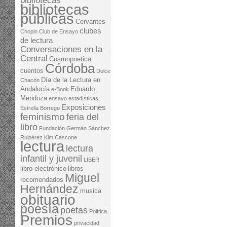
bibliotecas
bibliotecas
públicas
Cervantes
clubes
Chopin
Club de Ensayo
de lectura
Conversaciones en la
Central
Cosmopoetica
Córdoba
cuentos
Dulce
Día de la Lectura en
Chacón
Andalucía
Eduardo
e-Book
Mendoza
ensayo
estadísticas
Exposiciones
Estrella Borrego
feminismo
feria del
libro
Fundación Germán Sánchez
Ruipérez
Kim Cascone
lectura
lectura
infantil y juvenil
LIBER
libro electrónico
libros
Miguel
recomendados
Hernández
musica
obituario
poesía
poetas
Política
Premios
privacidad