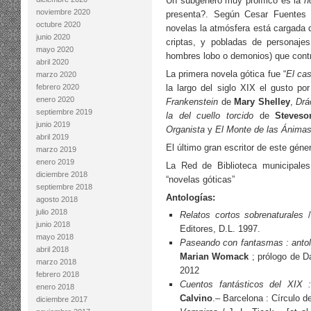
Un subgénero muy prolífico es la
n
noviembre 2020
presenta?. Según Cesar Fuentes 
octubre 2020
novelas la atmósfera está cargada 
junio 2020
criptas, y pobladas de personajes
mayo 2020
hombres lobo o demonios) que contr
abril 2020
La primera novela gótica fue “
El cas
marzo 2020
febrero 2020
la largo del siglo XIX el gusto po
enero 2020
Frankenstein
de
Mary Shelley
,
Drá
septiembre 2019
la del cuello torcido
de
Steveso
junio 2019
Organista
y
El Monte de las Ánima
abril 2019
El último gran escritor de este géne
marzo 2019
enero 2019
La Red de Biblioteca municipales
diciembre 2018
“novelas góticas”
septiembre 2018
Antologías:
agosto 2018
julio 2018
Relatos cortos sobrenaturales
/
junio 2018
Editores, D.L. 1997.
mayo 2018
Paseando con fantasmas : antol
abril 2018
Marian Womack
; prólogo de D
marzo 2018
2012
febrero 2018
Cuentos fantásticos del XIX : 
enero 2018
Calvino
.– Barcelona : Círculo d
diciembre 2017