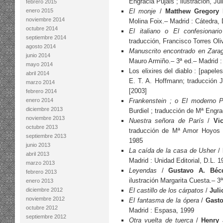
Engracia Pujals ; ilustración, J
febrero 2015
enero 2015
El monje
/
Matthew Gregory 
noviembre 2014
Molina Foix.– Madrid : Cátedra, 
octubre 2014
El italiano o El confesionari
septiembre 2014
traducción, Francisco Torres Oli
agosto 2014
Manuscrito encontrado en Zara
junio 2014
Mauro Armiño.– 3ª ed.– Madrid :
mayo 2014
Los elixires del diablo : [pape
abril 2014
E. T. A. Hoffmann; traducción 
marzo 2014
[2003]
febrero 2014
enero 2014
Frankenstein ; o El moderno 
diciembre 2013
Burdiel ; traducción de Mª Engra
noviembre 2013
Nuestra señora de París
/
Vi
octubre 2013
traducción de Mª Amor Hoyos R
septiembre 2013
1985
junio 2013
La caída de la casa de Usher
/
abril 2013
Madrid : Unidad Editorial, D.L. 1
marzo 2013
Leyendas
/
Gustavo A. Béc
febrero 2013
ilustración Margarita Cuesta.– 3
enero 2013
diciembre 2012
El castillo de los cárpatos
/
Juli
noviembre 2012
El fantasma de la ópera
/
Gast
octubre 2012
Madrid : Espasa, 1999
septiembre 2012
Otra vuelta de tuerca
/
Henry