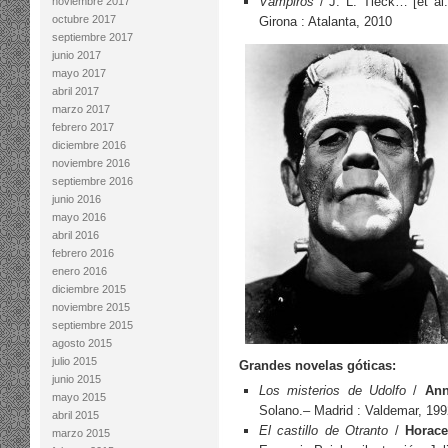
Vampiros
/ J. L. Tieck… [et al.
noviembre 2017
octubre 2017
Girona : Atalanta, 2010
septiembre 2017
junio 2017
mayo 2017
abril 2017
marzo 2017
febrero 2017
diciembre 2016
noviembre 2016
septiembre 2016
junio 2016
mayo 2016
abril 2016
febrero 2016
enero 2016
diciembre 2015
noviembre 2015
septiembre 2015
agosto 2015
julio 2015
Grandes novelas góticas:
junio 2015
Los misterios de Udolfo
/
Ann
mayo 2015
Solano.– Madrid : Valdemar, 199
abril 2015
El castillo de Otranto
/
Horace
marzo 2015