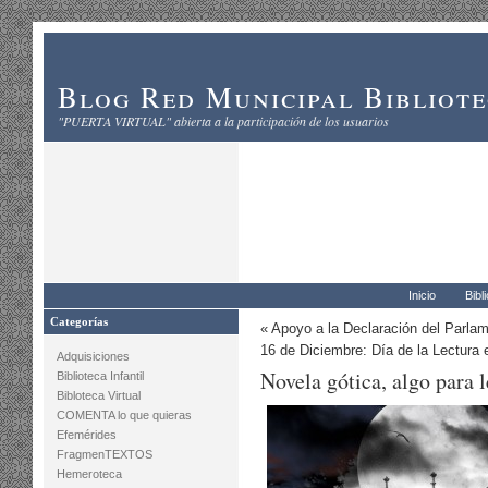
Blog Red Municipal Bibliot
"PUERTA VIRTUAL" abierta a la participación de los usuarios
Inicio
Bibl
Categorías
«
Apoyo a la Declaración del Parla
16 de Diciembre: Día de la Lectura 
Adquisiciones
Novela gótica, algo para 
Biblioteca Infantil
Bibloteca Virtual
COMENTA lo que quieras
Efemérides
FragmenTEXTOS
Hemeroteca