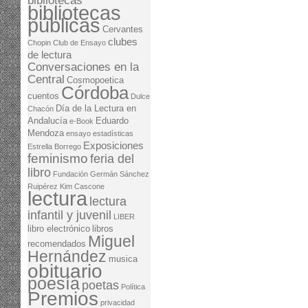
bibliotecas
bibliotecas
públicas
Cervantes
clubes
Chopin
Club de Ensayo
de lectura
Conversaciones en la
Central
Cosmopoetica
Córdoba
cuentos
Dulce
Día de la Lectura en
Chacón
Andalucía
Eduardo
e-Book
Mendoza
ensayo
estadísticas
Exposiciones
Estrella Borrego
feminismo
feria del
libro
Fundación Germán Sánchez
Ruipérez
Kim Cascone
lectura
lectura
infantil y juvenil
LIBER
libro electrónico
libros
Miguel
recomendados
Hernández
musica
obituario
poesía
poetas
Política
Premios
privacidad