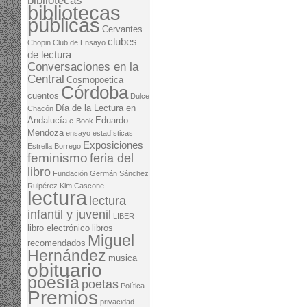
bibliotecas
bibliotecas
públicas
Cervantes
clubes
Chopin
Club de Ensayo
de lectura
Conversaciones en la
Central
Cosmopoetica
Córdoba
cuentos
Dulce
Día de la Lectura en
Chacón
Andalucía
Eduardo
e-Book
Mendoza
ensayo
estadísticas
Exposiciones
Estrella Borrego
feminismo
feria del
libro
Fundación Germán Sánchez
Ruipérez
Kim Cascone
lectura
lectura
infantil y juvenil
LIBER
libro electrónico
libros
Miguel
recomendados
Hernández
musica
obituario
poesía
poetas
Política
Premios
privacidad