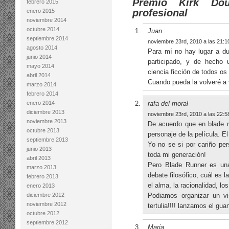
Premio Kirk Dou
febrero 2015
profesional
enero 2015
noviembre 2014
octubre 2014
Juan
septiembre 2014
noviembre 23rd, 2010 a las 21:1
agosto 2014
Para mí no hay lugar a du
junio 2014
participado, y de hecho 
mayo 2014
ciencia ficción de todos os
abril 2014
Cuando pueda la volveré a 
marzo 2014
febrero 2014
enero 2014
rafa del moral
diciembre 2013
noviembre 23rd, 2010 a las 22:5
noviembre 2013
De acuerdo que en blade r
octubre 2013
personaje de la película. 
septiembre 2013
Yo no se si por cariño pe
junio 2013
toda mi generación!
abril 2013
Pero Blade Runner es una
marzo 2013
debate filosófico, cuál es 
febrero 2013
el alma, la racionalidad, l
enero 2013
diciembre 2012
Podiamos organizar un vi
noviembre 2012
tertulia!!!! lanzamos el guan
octubre 2012
septiembre 2012
Maria