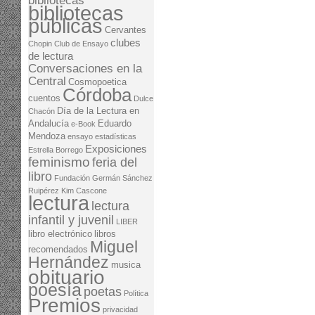
bibliotecas
bibliotecas
públicas
Cervantes
clubes
Chopin
Club de Ensayo
de lectura
Conversaciones en la
Central
Cosmopoetica
Córdoba
cuentos
Dulce
Día de la Lectura en
Chacón
Andalucía
Eduardo
e-Book
Mendoza
ensayo
estadísticas
Exposiciones
Estrella Borrego
feminismo
feria del
libro
Fundación Germán Sánchez
Ruipérez
Kim Cascone
lectura
lectura
infantil y juvenil
LIBER
libro electrónico
libros
Miguel
recomendados
Hernández
musica
obituario
poesía
poetas
Política
Premios
privacidad