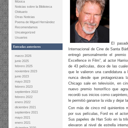
Música
Noticias sobre la Biblioteca
Obituario
Otras Noticias
Poema de Miguel Hernández
Recomendamos
Uncategorized
Usuarios
El pasad
Entradas anteriores
Internacional de Cine de Santa Bárb
entregó personalmente el premio
marzo 2026
Excellence in Film”, al actor Harri
junio 2025
de 43 películas, doce de las cual
febrero 2025
noviembre 2023
que le valieron una candidatura a
junio 2023
nunca desde que protagonizara la
mayo 2023
Chicago sale en televisión, en cin
febrero 2023
nuevo premio honorífico que agr
septiembre 2022
recordó sus inicios como carpintero
febrero 2022
le permitió ganarse la vida y dejar la
enero 2022
diciembre 2021
Con más de cinco mil quinientos m
septiembre 2021
por sus películas, Ford es el actor
mayo 2021
Sus papeles de Han Solo en la tril
enero 2021
elevaron al nivel de estrella intern
diciembre 2020