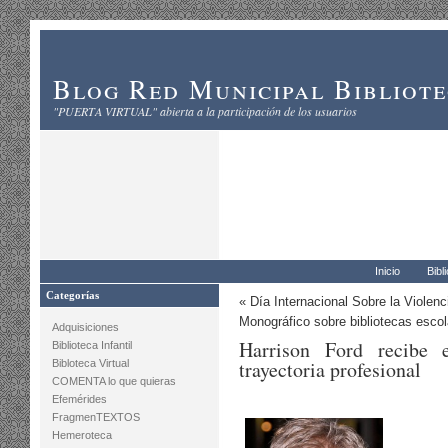
Blog Red Municipal Bibliot
"PUERTA VIRTUAL" abierta a la participación de los usuarios
Inicio
Bibl
Categorías
«
Día Internacional Sobre la Violen
Monográfico sobre bibliotecas esco
Adquisiciones
Harrison Ford recibe
Biblioteca Infantil
trayectoria profesional
Bibloteca Virtual
COMENTA lo que quieras
Efemérides
FragmenTEXTOS
Hemeroteca