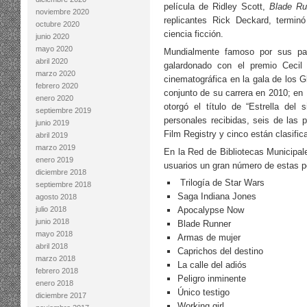
película de Ridley Scott,
Blade Ru
noviembre 2020
replicantes Rick Deckard, terminó
octubre 2020
ciencia ficción.
junio 2020
mayo 2020
Mundialmente famoso por sus pap
abril 2020
galardonado con el premio Cecil 
marzo 2020
cinematográfica en la gala de los G
febrero 2020
conjunto de su carrera en 2010; en
enero 2020
otorgó el título de “Estrella del 
septiembre 2019
personales recibidas, seis de las p
junio 2019
Film Registry y cinco están clasific
abril 2019
marzo 2019
En la Red de Bibliotecas Municipal
enero 2019
usuarios un gran número de estas pe
diciembre 2018
Trilogía de Star Wars
septiembre 2018
Saga Indiana Jones
agosto 2018
julio 2018
Apocalypse Now
junio 2018
Blade Runner
mayo 2018
Armas de mujer
abril 2018
Caprichos del destino
marzo 2018
La calle del adiós
febrero 2018
Peligro inminente
enero 2018
Único testigo
diciembre 2017
Working girl