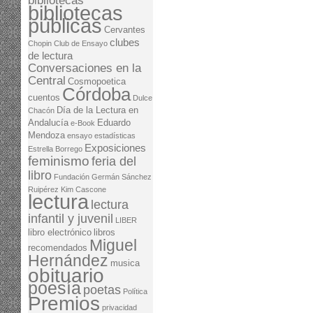
bibliotecas
bibliotecas
públicas
Cervantes
clubes
Chopin
Club de Ensayo
de lectura
Conversaciones en la
Central
Cosmopoetica
Córdoba
cuentos
Dulce
Día de la Lectura en
Chacón
Andalucía
Eduardo
e-Book
Mendoza
ensayo
estadísticas
Exposiciones
Estrella Borrego
feminismo
feria del
libro
Fundación Germán Sánchez
Ruipérez
Kim Cascone
lectura
lectura
infantil y juvenil
LIBER
libro electrónico
libros
Miguel
recomendados
Hernández
musica
obituario
poesía
poetas
Política
Premios
privacidad