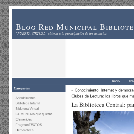
Blog Red Municipal Bibliot
"PUERTA VIRTUAL" abierta a la participación de los usuarios
Inicio
Bibl
Categorías
«
Conocimiento, Internet y democra
Clubes de Lectura: los libros que m
Adquisiciones
La Biblioteca Central: pa
Biblioteca Infantil
Bibloteca Virtual
COMENTA lo que quieras
Efemérides
FragmenTEXTOS
Hemeroteca