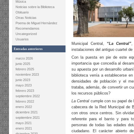
Música
Noticias sobre la Biblioteca
Obituario
Otras Noticias
Poema de Miguel Hernández
Recomendamos
Uncategorized
Usuarios
Municipal Central,
“La Central”
,
Entradas anteriores
instalaciones del antiguo cuartel de
Con la puesta en pie de este equ
marzo 2026
importancia que concedía al desarro
junio 2025
su apuesta por un desarrollo urbaní
febrero 2025
noviembre 2023
biblioteca venía a establecerse e
junio 2023
densidades de población y el me
mayo 2023
trataba, además, de convertir un cu
febrero 2023
los recursos públicos?
septiembre 2022
La Central
cumple con su papel de bi
febrero 2022
cabecera de la Red Municipal de Bi
enero 2022
diciembre 2021
con otros once centros. Sin olvida
septiembre 2021
referente para el barrio y para 
mayo 2021
personas de todas las edades dot
enero 2021
ciudadano. El carácter abierto d
diciembre 2020