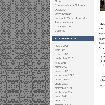
Música
Noticias sobre la Biblioteca
Obituario
Otras Noticias
Poema de Miguel Hernández
Recomendamos
Bibli
Uncategorized
lema 
Usuarios
El pa
Entradas anteriores
Infor
la
web
marzo 2026
Esos 
junio 2025
I
febrero 2025
B
noviembre 2023
P
junio 2023
i
mayo 2023
febrero 2023
septiembre 2022
Resul
febrero 2022
Bibli
enero 2022
De l
diciembre 2021
septiembre 2021
mayo 2021
enero 2021
diciembre 2020