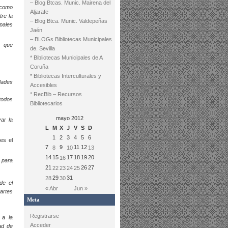
– Blog Btcas. Munic. Mairena del
 como
Aljarafe
re la
– Blog Btca. Munic. Valdepeñas
pales
Jaén
– BLOGs Bibliotecas Municipales
o que
de. Sevilla
* Bibliotecas Municipales de A
Coruña
* Bibliotecas Interculturales y
dades
Accesibles
* RecBib – Recursos
 todos
Bibliotecarios
mayo 2012
ar la
L
M
X
J
V
S
D
1
2
3
4
5
6
es el
7
9
11
12
8
10
13
14
15
17
18
19
20
16
n para
21
26
27
22
23
24
25
29
31
28
30
de el
« Abr
Jun »
partes
Meta
Registrarse
 a la
Acceder
ad de