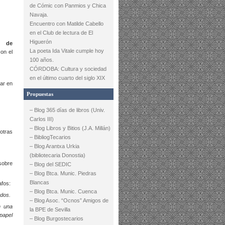
de Cómic con Panmios y Chica
Navaja.
Encuentro con Matilde Cabello
en el Club de lectura de El
Higuerón
l de
La poeta Ida Vitale cumple hoy
on el
100 años.
CÓRDOBA: Cultura y sociedad
en el último cuarto del siglo XIX
ar en
Propuestas
– Blog 365 días de libros (Univ.
Carlos III)
– Blog Libros y Bitios (J.A. Millán)
otras
– BibliogTecarios
– Blog Arantxa Urkia
(bibliotecaria Donostia)
sobre
– Blog del SEDIC
– Blog Btca. Munic. Piedras
Blancas
afos:
– Blog Btca. Munic. Cuenca
ndos.
– Blog Asoc. “Ocnos” Amigos de
n una
la BPE de Sevilla
papel
– Blog Burgostecarios