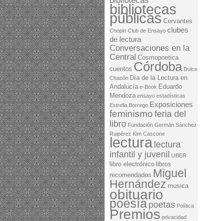
bibliotecas
bibliotecas
públicas
Cervantes
clubes
Chopin
Club de Ensayo
de lectura
Conversaciones en la
Central
Cosmopoetica
Córdoba
cuentos
Dulce
Día de la Lectura en
Chacón
Andalucía
Eduardo
e-Book
Mendoza
ensayo
estadísticas
Exposiciones
Estrella Borrego
feminismo
feria del
libro
Fundación Germán Sánchez
Ruipérez
Kim Cascone
lectura
lectura
infantil y juvenil
LIBER
libro electrónico
libros
Miguel
recomendados
Hernández
musica
obituario
poesía
poetas
Política
Premios
privacidad