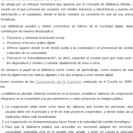
Se aboga por un enfoque humanista que apueste por el concepto de biblioteca híbrida,
recinto en el que convivan los usuarios con medios impresos y electrónicos y puente ent
información y el ciudadano, donde el factor humano se convierta en una de sus princi
fortalezas.
Las bibliotecas pueden y deben convertirse en líderes de la sociedad digital, dad
contribuyen de manera destacada a:
Favorecer y fomentar la inclusión social
Promover el acceso al libro digital
Ofrecer lugares donde se dé rienda suelta a la creatividad y se promuevan las activi
culturales de su comunidad
Favorecer la “transalfabetización”, es decir, capacitar al usuario para que sepa usar
los dispositivos y medios y cambiar rápidamente de unos a otros.
Se destaca el papel de la biblioteca como centro de aprendizaje, como manera de salv
brecha digital entre los nativos digitales y los que emigran a este mundo digital
.
 breve resumen de las
Conclusiones del IV Congreso
celebrado en A Coruña en 2008 
ente:
La bibliotecas plurales deberán centrarse en el usuario, establecer alianzas de cooperació
integrarse en la comunidad a la que pertenecen y saber proyectar su imagen pública.
La cooperación debe tener como base las alianzas que forman las personas, don
usuario debe ser el principio y el fin de todo proyecto cooperativo, y donde todas las 
implicadas deben salir beneficiadas.
La cooperación es fundamental para hacer frente a la velocidad del cambio tecnológico
Para que la biblioteca pública sea accesible es necesario adaptar los servicios
comunidad, entendida ésta en el sentido más amplio, y tener en cuenta la diversid