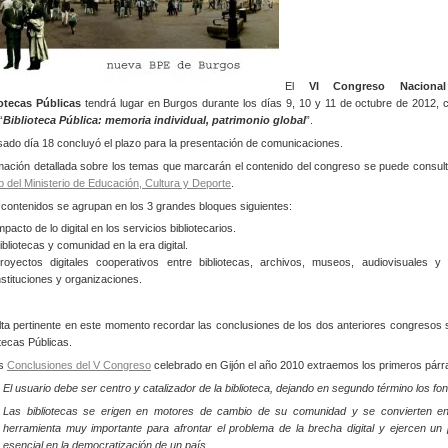
El
VI Congreso Naciona
otecas Públicas
tendrá lugar en Burgos durante los días 9, 10 y 11 de octubre de 2012, c
“
Biblioteca Pública: memoria individual, patrimonio global
”.
sado día 18 concluyó el plazo para la presentación de comunicaciones.
mación detallada sobre los temas que marcarán el contenido del congreso se puede consult
 del Ministerio de Educación, Cultura y Deporte
.
contenidos se agrupan en los 3 grandes bloques siguientes:
mpacto de lo digital en los servicios bibliotecarios.
ibliotecas y comunidad en la era digital.
royectos digitales cooperativos entre bibliotecas, archivos, museos, audiovisuales y 
nstituciones y organizaciones.
ta pertinente en este momento recordar las conclusiones de los dos anteriores congresos 
otecas Públicas.
as
Conclusiones del V Congreso
celebrado en Gijón el año 2010 extraemos los primeros párr
El usuario debe ser centro y catalizador de la biblioteca, dejando en segundo término los fo
Las bibliotecas se erigen en motores de cambio de su comunidad y se convierten e
herramienta muy importante para afrontar el problema de la brecha digital y ejercen un 
esencial en la democratización de un país.