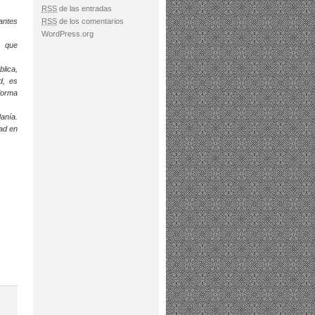
RSS
de las entradas
rantes
RSS
de los comentarios
WordPress.org
s que
lica,
d, es
 forma
anía.
dad en