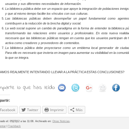
usuarios y sus diferentes necesidades de información.
La biblioteca pública debe ser un espacio que apoye la integración de poblaciones inmig
y que al mismo tiempo facilite los vínculos con sus culturas.
Las bibliotecas públicas deben desempeñar un papel fundamental como agente
contribuyen a la reducción de la brecha digital y social.
La web social supone un cambio de paradigma en la forma de entender la biblioteca púb
transformando las relaciones entre usuarios y profesionales. En esta nueva realida
necesario que las bibliotecas públicas tengan en cuenta que los usuarios participan de
activa como creadores y proveedores de contenidos.
La biblioteca pública debe proyectarse como un emblema local generador de ciudad
Para ello es necesario que invierta en imagen para aumentar su visibilidad en la comuni
la que se integra.
AMOS REALMENTE INTENTANDO LLEVAR A LA PRÁCTICA ESTAS CONCLUSIONES?
parte lo que has leído
artir:
Facebook
Twitter
Imprimir
Más
eado el: 05|23|12 a las 11:08. Archivado en:
Otras Noticias
.
ntar
|
Trackback