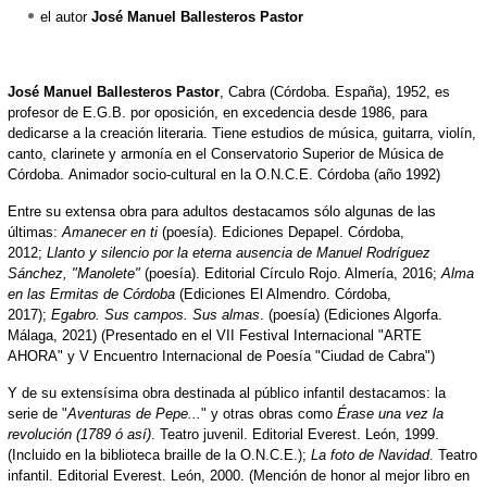
el autor
José Manuel Ballesteros Pastor
José Manuel Ballesteros Pastor
, Cabra (Córdoba. España), 1952, es
profesor de E.G.B. por oposición, en excedencia desde 1986, para
dedicarse a la creación literaria. Tiene estudios de música, guitarra, violín,
canto, clarinete y armonía en el Conservatorio Superior de Música de
Córdoba. Animador socio-cultural en la O.N.C.E. Córdoba (año 1992)
Entre su extensa obra para adultos destacamos sólo algunas de las
últimas:
Amanecer en ti
(poesía). Ediciones Depapel. Córdoba,
2012;
Llanto y silencio por la eterna ausencia de Manuel Rodríguez
Sánchez, "Manolete"
(poesía). Editorial Círculo Rojo. Almería, 2016;
Alma
en las Ermitas de Córdoba
(Ediciones El Almendro. Córdoba,
2017);
Egabro. Sus campos. Sus almas
. (poesía) (Ediciones Algorfa.
Málaga, 2021) (Presentado en el VII Festival Internacional "ARTE
AHORA" y V Encuentro Internacional de Poesía "Ciudad de Cabra")
Y de su extensísima obra destinada al público infantil destacamos: la
serie de "
Aventuras de Pepe...
" y otras obras como
Érase una vez la
revolución (1789 ó así)
. Teatro juvenil. Editorial Everest. León, 1999.
(Incluido en la biblioteca braille de la O.N.C.E.);
La foto de Navidad
. Teatro
infantil. Editorial Everest. León, 2000. (Mención de honor al mejor libro en