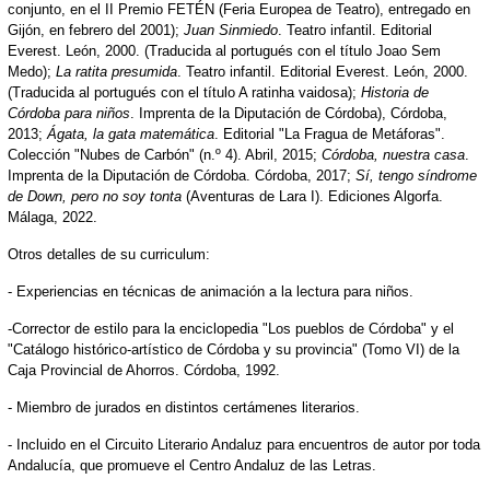
conjunto, en el II Premio FETÉN (Feria Europea de Teatro), entregado en
Gijón, en febrero del 2001);
Juan Sinmiedo
. Teatro infantil. Editorial
Everest. León, 2000. (Traducida al portugués con el título Joao Sem
Medo);
La ratita presumida
. Teatro infantil. Editorial Everest. León, 2000.
(Traducida al portugués con el título A ratinha vaidosa);
Historia de
Córdoba para niños
. Imprenta de la Diputación de Córdoba), Córdoba,
2013;
Ágata, la gata matemática
. Editorial "La Fragua de Metáforas".
Colección "Nubes de Carbón" (n.º 4). Abril, 2015;
Córdoba, nuestra casa
.
Imprenta de la Diputación de Córdoba. Córdoba, 2017;
Sí, tengo síndrome
de Down, pero no soy tonta
(Aventuras de Lara I). Ediciones Algorfa.
Málaga, 2022.
Otros detalles de su curriculum:
- Experiencias en técnicas de animación a la lectura para niños.
-Corrector de estilo para la enciclopedia "Los pueblos de Córdoba" y el
"Catálogo histórico-artístico de Córdoba y su provincia" (Tomo VI) de la
Caja Provincial de Ahorros. Córdoba, 1992.
- Miembro de jurados en distintos certámenes literarios.
- Incluido en el Circuito Literario Andaluz para encuentros de autor por toda
Andalucía, que promueve el Centro Andaluz de las Letras.