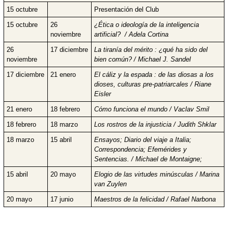
15 octubre
Presentación del Club
15 octubre
26
¿Ética o ideología de la inteligencia
noviembre
artificial? / Adela Cortina
26
17 diciembre
La tiranía del mérito : ¿qué ha sido del
noviembre
bien común? / Michael J. Sandel
17 diciembre
21 enero
El cáliz y la espada : de las diosas a los
dioses, culturas pre-patriarcales / Riane
Eisler
21 enero
18 febrero
Cómo funciona el mundo / Vaclav Smil
18 febrero
18 marzo
Los rostros de la injusticia / Judith Shklar
18 marzo
15 abril
Ensayos; Diario del viaje a Italia;
Correspondencia; Efemérides y
Sentencias. / Michael de Montaigne;
15 abril
20 mayo
Elogio de las virtudes minúsculas / Marina
van Zuylen
20 mayo
17 junio
Maestros de la felicidad / Rafael Narbona