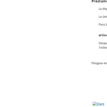
Préstamo
La dis
La úni
Para l
eFilm
Despué
Andalu
Póngase en 