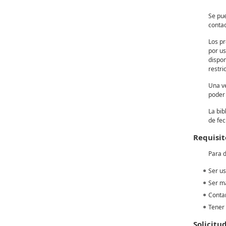
Se pu
contad
Los pr
por us
dispon
restri
Una ve
poder 
La bib
de fec
Requisit
Para d
Ser us
Ser m
Contar
Tener 
Solicitu