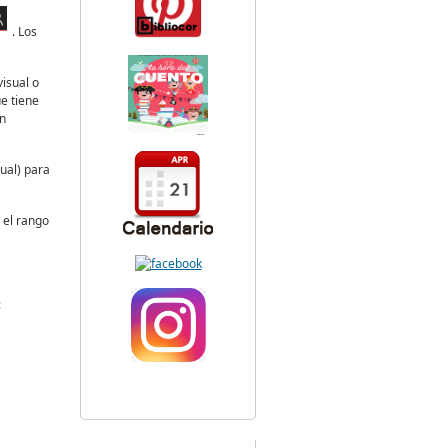
. Los
isual o
e tiene
in
ual) para
 el rango
: