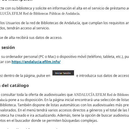
te con su biblioteca y solicite en información el alta en el servicio de préstamo a
.
CÍA.EFILM Red de Bibliotecas Públicas de Andalucía
los Usuarios de la red de Bibliotecas de Andalucía, que cumplan los requisitos ar
dos, tendrán acceso al servicio.
se de alta recibirá sus datos de acceso.
e sesión
su ordenador personal (PC o Mac) o dispositivo móvil (teléfono, tableta, etc.), p
tar con
https://andalucia.efilm.info/
z dentro de la página, pulse en
e introduzca sus datos de acces
 del catálogo
consultar toda la oferta de audiovisuales que
ANDALUCÍA.EFILM Red de Biblioteca
pone a su disposición. En la página inicial encontrará una selección de list
alucía
 Biblioteca. También dispone de listas automáticas con los audiovisuales más pr
valorados. En el menú tendrá varios accesos directos a géneros y el total de las 
lioteca ha creado e ira actualizando. Además, tiene la opción de buscar audiovisu
etos en el buscador donde se permiten búsquedas complejas.