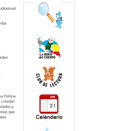
udiovisual
riba
ueden
o
s Públicas
as creadas
estados y
listas que
ales