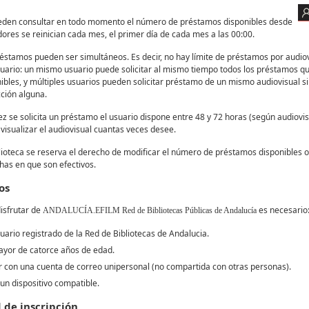
eden consultar en todo momento el número de préstamos disponibles desde
ores se reinician cada mes, el primer día de cada mes a las 00:00.
éstamos pueden ser simultáneos. Es decir, no hay límite de préstamos por audiov
uario: un mismo usuario puede solicitar al mismo tiempo todos los préstamos qu
ibles, y múltiples usuarios pueden solicitar préstamo de un mismo audiovisual s
cción alguna.
z se solicita un préstamo el usuario dispone entre 48 y 72 horas (según audiovis
visualizar el audiovisual cuantas veces desee.
lioteca se reserva el derecho de modificar el número de préstamos disponibles o
has en que son efectivos.
os
isfrutar de
es necesario
ANDALUCÍA.EFILM Red de Bibliotecas Públicas de Andalucía
uario registrado de la Red de Bibliotecas de Andalucia.
ayor de catorce años de edad.
 con una cuenta de correo unipersonal (no compartida con otras personas).
un dispositivo compatible.
d de inscripción