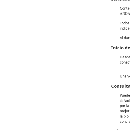
Contac
ANDALU
Todos 
indica
Al dar
Inicio d
Desde 
conec
Una ve
Consulta
Puede 
de And
por la
mejor 
la bib
concr