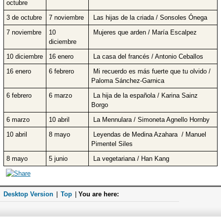
octubre
3 de octubre
7 noviembre
Las hijas de la criada / Sonsoles Ónega
7 noviembre
10
Mujeres que arden / María Escalpez
diciembre
10 diciembre
16 enero
La casa del francés / Antonio Ceballos
16 enero
6 febrero
Mi recuerdo es más fuerte que tu olvido /
Paloma Sánchez-Garnica
6 febrero
6 marzo
La hija de la española / Karina Sainz
Borgo
6 marzo
10 abril
La Mennulara / Simoneta Agnello Hornby
10 abril
8 mayo
Leyendas de Medina Azahara / Manuel
Pimentel Siles
8 mayo
5 junio
La vegetariana / Han Kang
Desktop Version
|
Top
|
You are here: