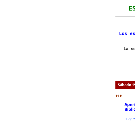
E
Los e
La so
Sábado 1
11
H.
Apert
Bibli
Lugar: