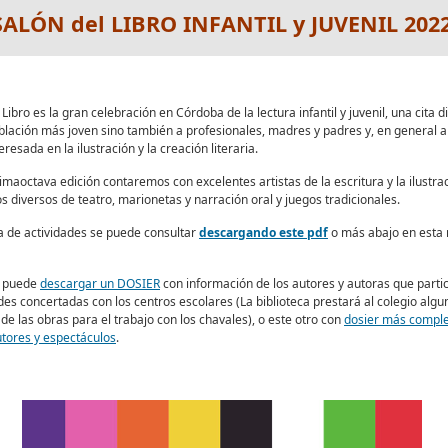
SALÓN del LIBRO INFANTIL y JUVENIL 202
 Libro es la gran celebración en Córdoba de la lectura infantil y juvenil, una cita d
oblación más joven sino también a profesionales, madres y padres y, en general a
resada en la ilustración y la creación literaria.
imaoctava edición contaremos con excelentes artistas de la escritura y la ilustrac
s diversos de teatro, marionetas y narración oral y juegos tradicionales.
 de actividades se puede consultar
descargando este pdf
o más abajo en esta
e puede
descargar un DOSIER
con información de los autores y autoras que parti
ades concertadas con los centros escolares (La biblioteca prestará al colegio algu
de las obras para el trabajo con los chavales), o este otro con
dosier más comple
utores y espectáculos
.