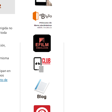
2
irigida no
 toda
ión,
 misma
cipan en
nos
to de