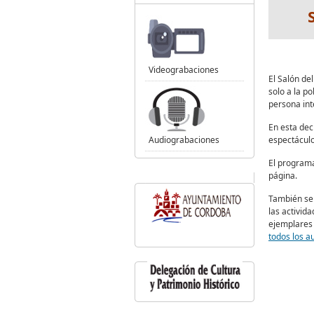
Videograbaciones
El Salón del
solo a la p
persona inte
En esta dec
Audiograbaciones
espectáculo
El programa
página.
También s
las activid
ejemplares 
todos los a