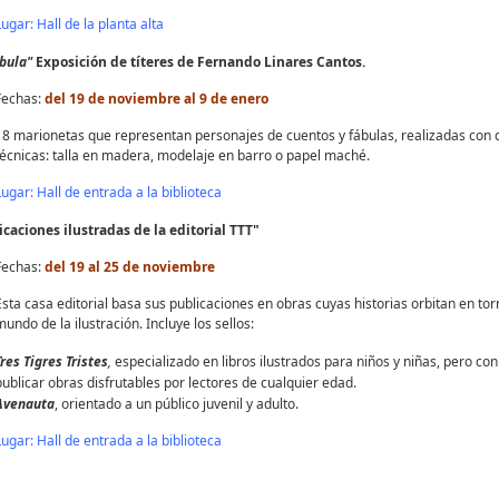
Lugar: Hall de la planta alta
bula"
Exposición de títeres de Fernando Linares Cantos.
Fechas:
del 19 de noviembre al 9 de enero
18 marionetas que representan personajes de cuentos y fábulas, realizadas con d
técnicas: talla en madera, modelaje en barro o papel maché.
Lugar: Hall de entrada a la biblioteca
caciones ilustradas de la editorial TTT"
Fechas:
del 19 al 25 de noviembre
Esta casa editorial basa sus publicaciones en obras cuyas historias orbitan en tor
mundo de la ilustración. Incluye los sellos:
Tres Tigres Tristes
,
especializado en libros ilustrados para niños y niñas, pero con
publicar obras disfrutables por lectores de cualquier edad.
Avenauta
, orientado a un público juvenil y adulto.
Lugar: Hall de entrada a la biblioteca