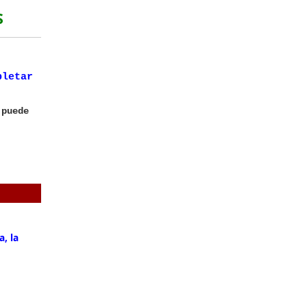
ES
pletar
 puede
a, la