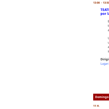
13:00 - 13:5
TEAT
por 
Dirig
Lugar:
Domingo 
11
H.