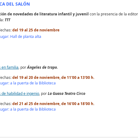
CA DEL SALÓN
ción de novedades de literatura infantil y juvenil
con la presencia de la editor
da:
TTT
Fechas:
del 19 al 25 de noviembre
Lugar: Hall de planta alta
 en familia
, por
Ángeles de trapo.
Fechas:
del 19 al 20 de noviembre, de 11'00 a 13'00 h.
Lugar: a la puerta de la Biblioteca
 de habilidad e ingenio
, por
La Guasa Teatro Circo
Fechas:
del 21 al 25 de noviembre, de 16'00 a 18'00 h.
Lugar: a la puerta de la Biblioteca