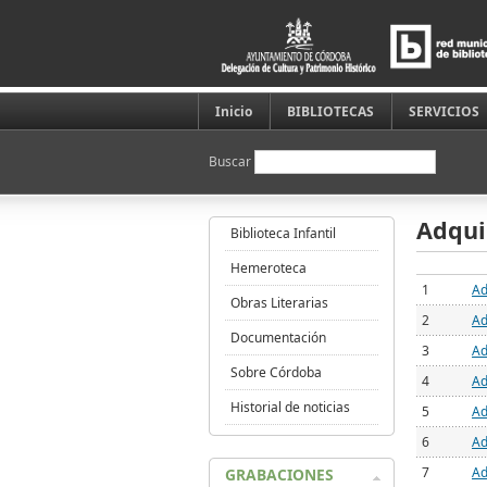
Inicio
BIBLIOTECAS
SERVICIOS
Buscar
Adqui
Biblioteca Infantil
Hemeroteca
1
Ad
Obras Literarias
2
Ad
Documentación
3
Ad
Sobre Córdoba
4
Ad
Historial de noticias
5
Ad
6
Ad
7
Ad
GRABACIONES