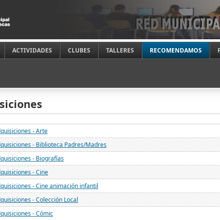
ACTIVIDADES
CLUBES
TALLERES
RECOMENDAMOS
siciones
quisiciones - Arte
quisiciones - Biblioteca Padres/Madres
quisiciones - Biografías
quisiciones - Cine
quisiciones - Cine animación infantil
quisiciones - Colección Local
quisiciones - Cómic