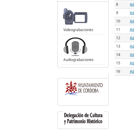
8
Ad
9
Ad
10
Ad
11
Ad
Videograbaciones
12
Ad
13
Ad
14
Ad
Audiograbaciones
15
Ad
16
Ad