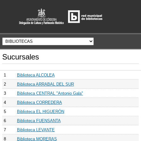
Sucursales
1
Biblioteca ALCOLEA
2
Biblioteca ARRABAL DEL SUR
3
Biblioteca CENTRAL "Antonio Gala"
4
Biblioteca CORREDERA
5
Biblioteca EL HIGUERÓN
6
Biblioteca FUENSANTA
7
Biblioteca LEVANTE
8
Biblioteca MORERAS