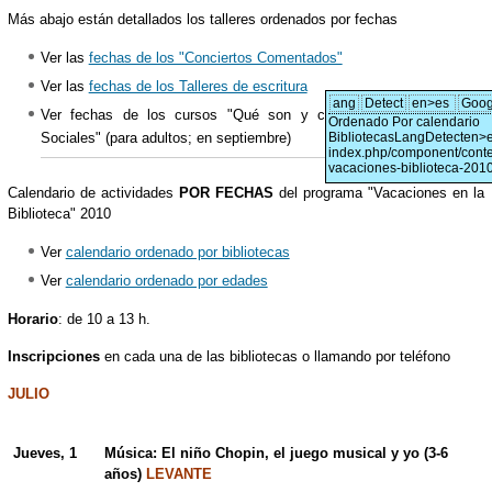
Más abajo están detallados los talleres ordenados por fechas
Ver las
fechas de los "Conciertos Comentados"
Ver las
fechas de los Talleres de escritura
ang
Detect
en>es
Goog
Ver fechas de los cursos "Qué son y cómo utillizar las Redes
Ordenado Por calendario
Sociales" (para adultos; en septiembre)
BibliotecasLangDetecten>
index.php/component/conten
vacaciones-biblioteca-201
Calendario de actividades
POR FECHAS
del programa "Vacaciones en la
Biblioteca" 2010
Ver
calendario ordenado por bibliotecas
Ver
calendario ordenado por edades
Horario
: de 10 a 13 h.
Inscripciones
en cada una de las bibliotecas o llamando por teléfono
JULIO
Jueves, 1
Música: El niño Chopin, el juego musical y yo (3-6
años)
LEVANTE