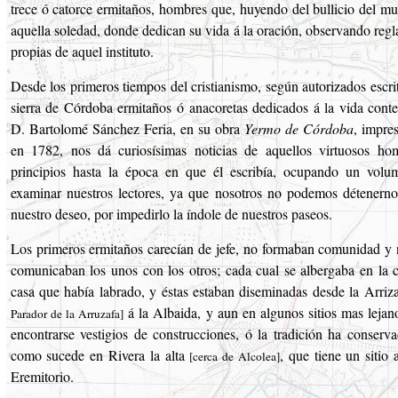
trece ó catorce ermitaños, hombres que, huyendo del bullicio del mu
aquella soledad, donde dedican su vida á la oración, observando reg
propias de aquel instituto.
Desde los primeros tiempos del cristianismo, según autorizados escri
sierra de Córdoba ermitaños ó anacoretas dedicados á la vida conte
D. Bartolomé Sánchez Feria, en su obra
Yermo de Córdoba
, impre
en 1782, nos dá curiosísimas noticias de aquellos virtuosos ho
principios hasta la época en que él escribía, ocupando un vol
examinar nuestros lectores, ya que nosotros no podemos détenern
nuestro deseo, por impedirlo la índole de nuestros paseos.
Los primeros ermitaños carecían de jefe, no formaban comunidad y 
comunicaban los unos con los otros; cada cual se albergaba en la
casa que había labrado, y éstas estaban diseminadas desde la Arriz
á la Albaida, y aun en algunos sitios mas lejan
Parador de la Arruzafa]
encontrarse vestigios de construcciones, ó la tradición ha conserv
como sucede en Rivera la alta
, que tiene un sitio
[cerca de Alcolea]
Eremitorio.