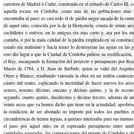
carretera de Madrid á Cádiz, construida en el reinado de Carlos III, c
aquella tocase en Córdoba, como una de las poblaciones mas 
encontraba al paso: es casi todo él de piedra negra sacada de la cant
de aquel sitio, conocida por la de la Hortezuela; consta de veinte arc
cuchilletes ó entivos; en lo antiguo era mas corto y, sea por los m
contaba, ó por la mala calidad de la piedra empleada en su construcc
estado era malísimo y hacía temer lo destruyeran las aguas en las g
esto dio lugar a que la Ciudad de Córdoba pidiese su reedificación,
el Rey, encargando la formación del proyecto y presupuesto por Rea
Marzo de 1784, á D. Juan de Itúrbide, quien se valió del Arquit
Otero y Blanco, resultando valorada la obra en un millón cuatrocie
cuatro mil reales, esplicando la necesidad de hacer nuevos los arco
octavo, noveno, décimo, onceno y décimo quinto, y la de reconst
segundo, cuarto, quinto, duodécimo y décimo tercero, además de amp
veinte arcos que ya hemos dicho que tiene en la actualidad; aprobós
la condición de ser abonado su importe por todos los pueblos ex
circunferencia de treinta leguas, á quienes interesaba para sus mutu
el paso por aquel sitio; en el espresado presupuesto entró tam
cantidades separadas, las composiciones del puente de Córdoba y de