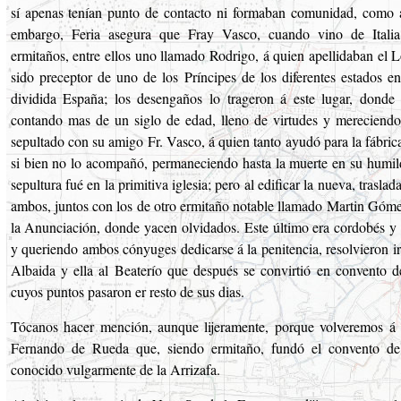
sí apenas tenían punto de contacto ni formaban comunidad, como 
embargo, Feria asegura que Fray Vasco, cuando vino de Italia
ermitaños, entre ellos uno llamado Rodrigo, á quien apellidaban el 
sido preceptor de uno de los Príncipes de los diferentes estados e
dividida España; los desengaños lo trageron á este lugar, donde
contando mas de un siglo de edad, lleno de virtudes y mereciendo
sepultado con su amigo Fr. Vasco, á quien tanto ayudó para la fábric
si bien no lo acompañó, permaneciendo hasta la muerte en su humil
sepultura fué en la primitiva iglesia; pero al edificar la nueva, traslad
ambos, juntos con los de otro ermitaño notable llamado Martin Gómez
la Anunciación, donde yacen olvidados. Este último era cordobés y c
y queriendo ambos cónyuges dedicarse á la penitencia, resolvieron ir
Albaida y ella al Beaterío que después se convirtió en convento d
cuyos puntos pasaron er resto de sus dias.
Tócanos hacer mención, aunque lijeramente, porque volveremos á 
Fernando de Rueda que, siendo ermitaño, fundó el convento de
conocido vulgarmente de la Arrizafa.