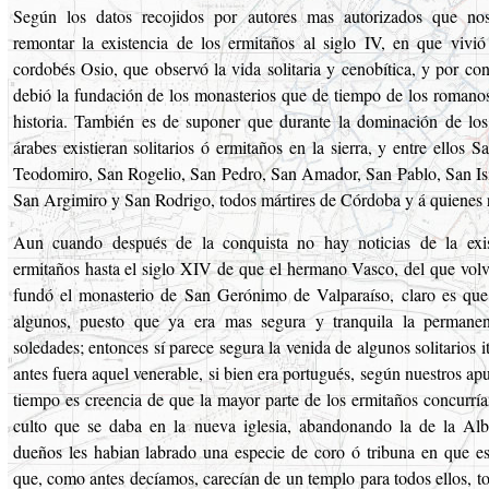
Según los datos recojidos por autores mas autorizados que no
remontar la existencia de los ermitaños al siglo IV, en que vivi
cordobés Osio, que observó la vida solitaria y cenobítica, y por con
debió la fundación de los monasterios que de tiempo de los romanos 
historia. También es de suponer que durante la dominación de lo
árabes existieran solitarios ó ermitaños en la sierra, y entre ellos 
Teodomiro, San Rogelio, San Pedro, San Amador, San Pablo, San Isi
San Argimiro y San Rodrigo, todos mártires de Córdoba y á quienes re
Aun cuando después de la conquista no hay noticias de la exis
ermitaños hasta el siglo XIV de que el hermano Vasco, del que volv
fundó el monasterio de San Gerónimo de Valparaíso, claro es que 
algunos, puesto que ya era mas segura y tranquila la permanen
soledades; entonces sí parece segura la venida de algunos solitarios i
antes fuera aquel venerable, si bien era portugués, según nuestros ap
tiempo es creencia de que la mayor parte de los ermitaños concurría
culto que se daba en la nueva iglesia, abandonando la de la Alb
dueños les habian labrado una especie de coro ó tribuna en que es
que, como antes decíamos, carecían de un templo para todos ellos, t