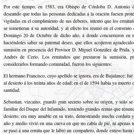
Por este tiempo, en 1583, era Obispo de Córdoba D. Antonio d
deseando que todas las personas dedicadas á la oración fuesen prote
vigiladas en el cumplimiento de sus deberes, intentó que los ermita
se sometieran á su autoridad, y al efecto los reunió en el convento 
Domingo 20 de Octubre de dicho año, á donde concurrieron en n
haciéndoles saber su paternal deseo, que ellos acojieron agradecido
sumisión en presencia del Provisor D. Miguel González de Prida, y
Andrés de Cerio. Los ermitaños que prestaron la sumisión, p
considerarlos formando comunidad, fueron los siguientes:
El hermano Francisco, cuyo apellido se ignora, era de Bujalance; fué p
al desierto á los treinta años de edad; en el de 1594 había ya muerto
santidad.
Sebastian, vizcaíno, guardó gran secreto sobre su origen, y solo se
familiar del Duque del Infantado, teniendo grandes rentas que renunc
desierto; era muy amable en su trato, demostrando mucha cordura y 
año y medio vivió en una cueva en que no cabía de pié, ni apenas t
se pasó á una ermita que le labró un compañero, donde estuvo hasta e