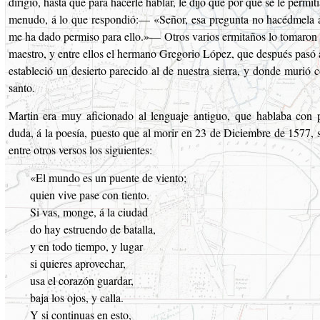
dirigió, hasta que para hacerle hablar, le dijo que por qué se le permi
menudo, á lo que respondió:— «Señor, esa pregunta no hacédmela á
me ha dado permiso para ello.»— Otros varios ermitaños lo tomaron p
maestro, y entre ellos el hermano Gregorio López, que después pasó
estableció un desierto parecido al de nuestra sierra, y donde murió
santo.
Martin era muy aficionado al lenguaje antiguo, que hablaba con p
duda, á la poesía, puesto que al morir en 23 de Diciembre de 1577, 
entre otros versos los siguientes:
«El mundo es un puente de viento;
quien vive pase con tiento.
Si vas, monge, á la ciudad
do hay estruendo de batalla,
y en todo tiempo, y lugar
si quieres aprovechar,
usa el corazón guardar,
baja los ojos, y calla.
Y si continuas en esto,