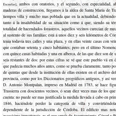
, ambos con oratorios, y el segundo, con especialidad, 
Escuelas]
maderas de construcción, llegamos á la aldea de Santa María de Tras
tiempos villa y mucho mas poblada que en la actualidad, debiendo
tanto á la insalubridad de su situación como á que, siendo su té
totalidad de hacendados forasteros, aquellos vecinos carecían de me
al sustento de sus familias; está á unos diez y seis kilómetros de C
tenía todavía tres calles y una plaza, y en ellas veinte casas con vei
que contaban setenta y cinco habitantes; pero en el último Nomenc
con quince casas habitadas y una en alberca, de las que diez son de u
seis restantes de dos: por estas cifras se vé que este pueblo vá en
que padecía muchos años antes, como se prueba claramente, tanto por
de quintas que desde la institución de ellas existen en el archivo d
provincia, como por los Diccionarios geográficos antiguos, y así ve
D. Antonio Montpalan, impreso en Madrid en 1783, se hace figura
Trassierra con doscientos vecinos, ó sean diez veces mas de los que
cuenta: no puede ser mas justificada la medida llevada á cabo en pr
1846, haciéndole perder la categoría de villa y convirtiéndo
dependiente de la jurisdicción de Córdoba. El edificio mas not
escasísima importancia, es el que servía de Ayuntamiento, Cárcel y P