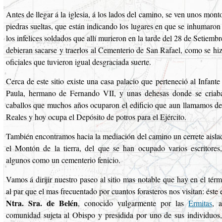
Antes de llegar á la iglesia, á los lados del camino, se ven unos mo
piedras sueltas, que están indicando los lugares en que se inhumaron
los infelices soldados que allí murieron en la tarde del 28 de Setiemb
debieran sacarse y traerlos al Cementerio de San Rafael, como se hiz
oficiales que tuvieron igual desgraciada suerte.
Cerca de este sitio existe una casa palacio que perteneció al Infant
Paula, hermano de Fernando VII, y unas dehesas donde se criab
caballos que muchos años ocuparon el edificio que aun llamamos de 
Reales y hoy ocupa el Depósito de potros para el Ejército.
También encontramos hacia la mediación del camino un cerrete aisla
el Montón de la tierra, del que se han ocupado varios escritores
algunos como un cementerio fenicio.
Vamos á dirijir nuestro paseo al sitio mas notable que hay en el té
al par que el mas frecuentado por cuantos forasteros nos visitan: éste 
Ntra. Sra. de Belén
, conocido vulgarmente por las
Ermitas
, 
comunidad sujeta al Obispo y presidida por uno de sus individuos