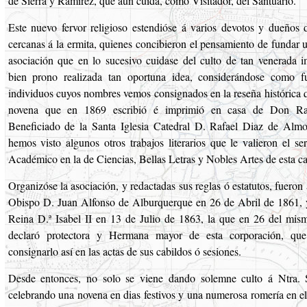
de Sierra y Ramírez, que aun cuida, como Visitador, del Santuario.
Este nuevo fervor religioso estendióse á varios devotos y dueños 
cercanas á la ermita, quienes concibieron el pensamiento de fundar
asociación que en lo sucesivo cuidase del culto de tan venerada 
bien prono realizada tan oportuna idea, considerándose como f
individuos cuyos nombres vemos consignados en la reseña histórica q
novena que en 1869 escribió é imprimió en casa de Don Raf
Beneficiado de la Santa Iglesia Catedral D. Rafael Diaz de Almo
hemos visto algunos otros trabajos literarios que le valieron el s
Académico en la de Ciencias, Bellas Letras y Nobles Artes de esta ca
Organizóse la asociación, y redactadas sus reglas ó estatutos, fueron
Obispo D. Juan Alfonso de Alburquerque en 26 de Abril de 1861, 
Reina D.ª Isabel II en 13 de Julio de 1863, la que en 26 del mi
declaró protectora y Hermana mayor de esta corporación, qu
consignarlo así en las actas de sus cabildos ó sesiones.
Desde entonces, no solo se viene dando solemne culto á Ntra. S
celebrando una novena en dias festivos y una numerosa romería en el 