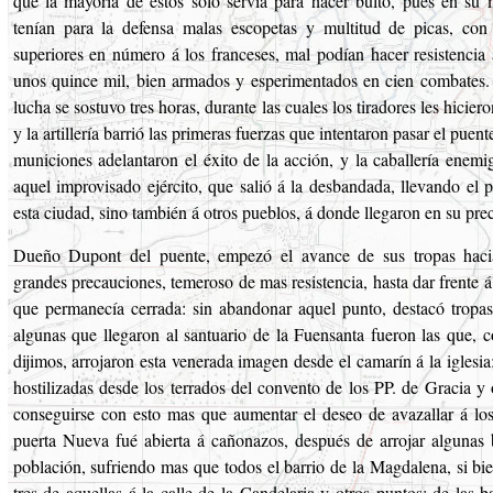
que la mayoría de estos solo servía para hacer bulto, pues en su 
tenían para la defensa malas escopetas y multitud de picas, con
superiores en número á los franceses, mal podían hacer resistencia 
unos quince mil, bien armados y esperimentados en cien combates.
lucha se sostuvo tres horas, durante las cuales los tiradores les hicier
y la artillería barrió las primeras fuerzas que intentaron pasar el puente
municiones adelantaron el éxito de la acción, y la caballería enemi
aquel improvisado ejército, que salió á la desbandada, llevando el 
esta ciudad, sino también á otros pueblos, á donde llegaron en su prec
Dueño Dupont del puente, empezó el avance de sus tropas hac
grandes precauciones, temeroso de mas resistencia, hasta dar frente 
que permanecía cerrada: sin abandonar aquel punto, destacó tropas
algunas que llegaron al santuario de la Fuensanta fueron las que, 
dijimos, arrojaron esta venerada imagen desde el camarín á la iglesia;
hostilizadas desde los terrados del convento de los PP. de Gracia y 
conseguirse con esto mas que aumentar el deseo de avazallar á lo
puerta Nueva fué abierta á cañonazos, después de arrojar algunas
población, sufriendo mas que todos el barrio de la Magdalena, si bi
tres de aquellas á la calle de la Candelaria y otros puntos; de las b