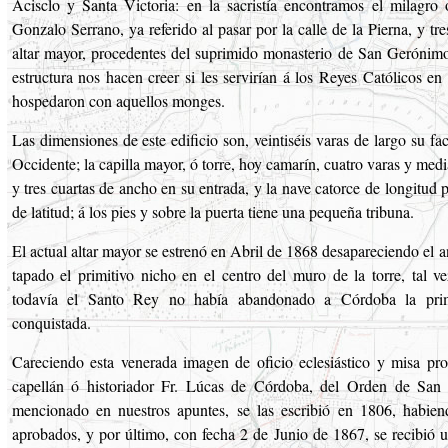
Acisclo y Santa Victoria: en la sacristía encontramos el milagro
Gonzalo Serrano, ya referido al pasar por la calle de la Pierna, y tres
altar mayor, procedentes del suprimido monasterio de San Gerónimo
estructura nos hacen creer si les servirían á los Reyes Católicos en
hospedaron con aquellos monges.
Las dimensiones de este edificio son, veintiséis varas de largo su f
Occidente; la capilla mayor, ó torre, hoy camarín, cuatro varas y medi
y tres cuartas de ancho en su entrada, y la nave catorce de longitud p
de latitud; á los pies y sobre la puerta tiene una pequeña tribuna.
El actual altar mayor se estrenó en Abril de 1868 desapareciendo el 
tapado el primitivo nicho en el centro del muro de la torre, tal 
todavía el Santo Rey no había abandonado a Córdoba la prim
conquistada.
Careciendo esta venerada imagen de oficio eclesiástico y misa prop
capellán ó historiador Fr. Lúcas de Córdoba, del Orden de San 
mencionado en nuestros apuntes, se las escribió en 1806, habien
aprobados, y por último, con fecha 2 de Junio de 1867, se recibió u