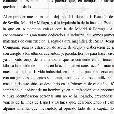
comunicaciones entre muchos pueblos que, en tiempos de lluvias
quedaban aislados.
Al emprender nuestra marcha, dejamos á la derecha la Estación de lo
de Sevilla, Madrid y Málaga, y á la izquierda la de la línea de Espie
la que en Almorchon enlaza con la de Madrid á Portugal. A 
encontramos un gran tramo dedicado á la industria; allí vemos prime
materiales de construcción, á seguida otra magnífica del Sr. D. Joaq
Compañía, para la estraccion de aceite de orujo y elaboración de 
con arreglo á los últimos adelantos, y, pasada, hornos para hacer cis
ya utilizado orujo de la anterior, al que se convierte en un tercer
fábrica fundición de plomos, en la actualidad en construcción, muestr
nuestra entrada en la vida industrial, en que tanto puede hacerse e
con tan grandes elementos se cuenta, para los que deseen utilizar su
mas allá de este sitio, se descubrió en la Primavera de este año, 1
sembrado, el cadáver de un hombre ya en putrefacción, que encontra
y cuya identificación personal aun no se ha logrado, creyéndose
viajero de la línea de Espiel y Belméz que, desconociendo el cami
algunos infames que, llevándolo al opuesto lado de la capital, lo