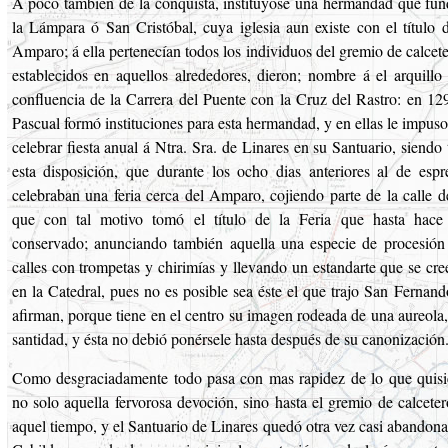
A poco también de la conquista, instituyóse una hermandad que fund
la Lámpara ó San Cristóbal, cuya iglesia aun existe con el título d
Amparo; á ella pertenecían todos los individuos del gremio de calcet
establecidos en aquellos alrededores, dieron; nombre á el arquillo
confluencia de la Carrera del Puente con la Cruz del Rastro: en 12
Pascual formó instituciones para esta hermandad, y en ellas le impuso
celebrar fiesta anual á Ntra. Sra. de Linares en su Santuario, siendo
esta disposición, que durante los ocho dias anteriores al de espre
celebraban una feria cerca del Amparo, cojiendo parte de la calle 
que con tal motivo tomó el título de la Feria que hasta hac
conservado; anunciando también aquella una especie de procesión 
calles con trompetas y chirimías y llevando un estandarte que se cree
en la Catedral, pues no es posible sea éste el que trajo San Fernan
afirman, porque tiene en el centro su imagen rodeada de una aureola
santidad, y ésta no debió ponérsele hasta después de su canonización
Como desgraciadamente todo pasa con mas rapidez de lo que quisi
no solo aquella fervorosa devoción, sino hasta el gremio de calcete
aquel tiempo, y el Santuario de Linares quedó otra vez casi abandona