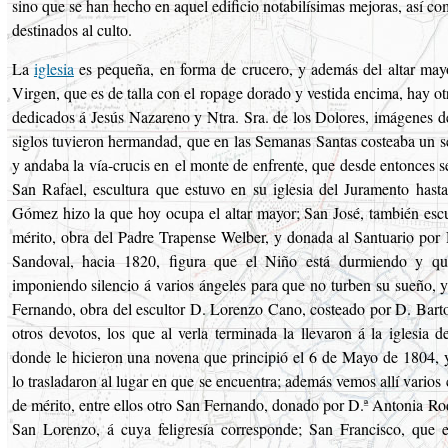
sino que se han hecho en aquel edificio notabilísimas mejoras, así co
destinados al culto.
La
iglesia
es pequeña, en forma de crucero, y además del altar mayo
Virgen, que es de talla con el ropage dorado y vestida encima, hay otr
dedicados á Jesús Nazareno y Ntra. Sra. de los Dolores, imágenes de
siglos tuvieron hermandad, que en las Semanas Santas costeaba un 
y andaba la vía-crucis en
el monte de enfrente, que desde entonces s
San Rafael, escultura que estuvo en su iglesia del Juramento has
Gómez hizo la que hoy ocupa el altar mayor; San José, también esc
mérito, obra del Padre Trapense Welber, y donada al Santuario por
Sandoval, hacia 1820, figura que el Niño está durmiendo y qu
imponiendo silencio á varios ángeles para que no turben su sueño, y
Fernando, obra del escultor D. Lorenzo Cano, costeado por D. Bart
otros devotos, los que al verla terminada la llevaron á la iglesia 
donde le hicieron una novena que principió el 6 de Mayo de 1804, y
lo trasladaron al lugar en que se encuentra; además vemos allí varios
de mérito, entre ellos otro San Fernando, donado por D.ª Antonia Ro
San Lorenzo, á cuya feligresía corresponde; San Francisco, que 