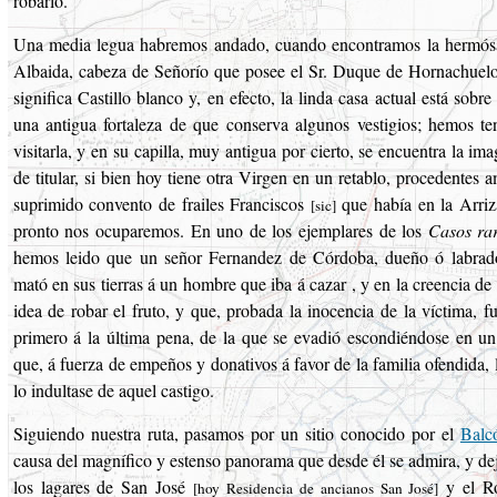
robarlo.
Una media legua habremos andado, cuando encontramos la hermósa
Albaida, cabeza de Señorío que posee el Sr. Duque de Hornachuel
significa Castillo blanco y, en efecto, la linda casa actual está sobre
una antigua fortaleza de que conserva algunos vestigios; hemos te
visitarla, y en su capilla, muy antigua por cierto, se encuentra la ima
de titular, si bien hoy tiene otra Virgen en un retablo, procedentes 
suprimido convento de frailes Franciscos
que había en la Arriz
[sic]
pronto nos ocuparemos. En uno de los ejemplares de los
Casos ra
hemos leido que un señor Fernandez de Córdoba, dueño ó labrador
mató en sus tierras á un hombre que iba á cazar , y en la creencia de 
idea de robar el fruto, y que, probada la inocencia de la víctima, f
primero á la última pena, de la que se evadió escondiéndose en un
que, á fuerza de empeños y donativos á favor de la familia ofendida,
lo indultase de aquel castigo.
Siguiendo nuestra ruta, pasamos por un sitio conocido por el
Balc
causa del magnífico y estenso panorama que desde él se admira, y de
los lagares de San José
y el R
[hoy Residencia de ancianos San José]