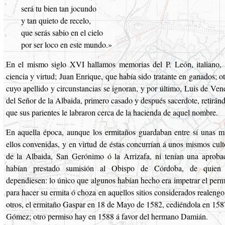
será tu bien tan jocundo
y tan quieto de recelo,
que serás sabio en el cielo
por ser loco en este mundo.»
En el mismo siglo XVI hallamos memorias del P. León, italiano,
ciencia y virtud; Juan Enrique, que había sido tratante en ganados; o
cuyo apellido y circunstancias se ignoran, y por último, Luis de Vene
del Señor de la Albaida, primero casado y después sacerdote, retirán
que sus parientes le labraron cerca de la hacienda de aquel nombre.
En aquella época, aunque los ermitaños guardaban entre sí unas m
ellos convenidas, y en virtud de éstas concurrían á unos mismos culto
de la Albaida, San Gerónimo ó la Arrizafa, ni tenían una aprobac
habían prestado sumisión al Obispo de Córdoba, de quien p
dependiesen: lo único que algunos habían hecho era impetrar el perm
para hacer su ermita ó choza en aquellos sitios considerados realengos;
otros, el ermitaño Gaspar en 18 de Mayo de 1582, cediéndola en 158
Gómez; otro permiso hay en 1588 á favor del hermano Damián.