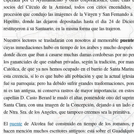
socios del Círculo de la Amistad, todos con cirios encendidos,
procesión que condujo las imágenes de la Virgen y San Fernando á l
Hipólito, donde las dejaron depositadas hasta el dia 24 de Dici
restituyeron á su Santuario, en la misma forma que las trajeron.
puente
Nuestros lectores se trasladarán con nosotros al memorable
cuyas inmediaciones hubo en tiempo de los árabes y mucho después 
donde dicen que iban á casarse muchas damas cordobesas por no per
los gananciales de que estaban privadas, según la tradición, por man
Católica, de que ya nos hemos ocupado en el barrio de Santa Marina;
esta creencia, sí lo es que hubo allí población y que la actual iglesi
fué su parroquia; pero ha debido sufrir grandes trasformaciones, por
ni es tan antigua, ni conserva rastros de mayor importancia: en esto
capellán D. Casto Berard le mudó el altar, poniéndole otro del supr
Santa Clara, con una imagen de la Concepción, dejando á un lado e
de Ntra. Sra. de los Angeles, que tampoco creemos sea la primitiva.
El
puente
de Alcolea fué construido en tiempo de los romanos, p
hacen mención muchos escritores antiguos: está sobre el Guadalquivi