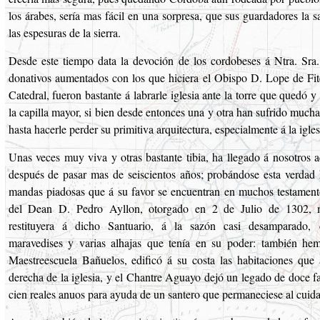
los árabes, sería mas fácil en una sorpresa, que sus guardadores la s
las espesuras de la sierra.
Desde este tiempo data la devoción de los cordobeses á Ntra. Sra.
donativos aumentados con los que hiciera el Obispo D. Lope de Fit
Catedral, fueron bastante á labrarle iglesia ante la torre que quedó y
la capilla mayor, si bien desde entonces una y otra han sufrido mucha
hasta hacerle perder su primitiva arquitectura, especialmente á la igles
Unas veces muy viva y otras bastante tibia, ha llegado á nosotros a
después de pasar mas de seiscientos años; probándose esta verdad h
mandas piadosas que á su favor se encuentran en muchos testamentos
del Dean D. Pedro Ayllon, otorgado en 2 de Julio de 1302, 
restituyera á dicho Santuario, á la sazón casi desamparado, c
maravedises y varias alhajas que tenía en su poder: también hem
Maestreescuela Bañuelos, edificó á su costa las habitaciones que 
derecha de la iglesia, y el Chantre Aguayo dejó un legado de doce f
cien reales anuos para ayuda de un santero que permaneciese al cuida