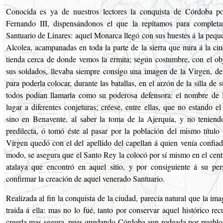
Conocida es ya de nuestros lectores la conquista de Córdoba p
Fernando III, dispensándonos el que la repitamos para completar
Santuario de Linares: aquel Monarca llegó con sus huestes á la pequ
Alcolea, acampanadas en toda la parte de la sierra que mira á la ci
tienda cerca de donde vemos la ermita; según costumbre, con el ob
sus soldados, llevaba siempre consigo una imagen de la Virgen, de
para poderla colocar, durante las batallas, en el arzón de la silla de 
todos podían llamarla como su poderosa defensora: el nombre de 
lugar a diferentes conjeturas; créese, entre ellas, que no estando 
sino en Benavente, al saber la toma de la Ajerquía, y no teniend
predilecta, ó tomó éste al pasar por la población del mismo título 
Virgen quedó con el del apellido del capellan á quien venía confiad
modo, se asegura que el Santo Rey la colocó por sí mismo en el cent
atalaya que encontró en aquel sitio, y por consiguiente á su pe
confirmar la creación de aquel venerado Santuario.
Realizada al fin la conquista de la ciudad, parecía natural que la im
traída á ella: mas no lo fué, tanto por conservar aquel histórico r
creerla mas segura, pues quedando Córdoba aun rodeada por puebl