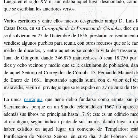
Luego en el siglo XV ni aun estaba aquel lugar desmontado, como
que se escribían los anteriores versos.
Varios escritores y entre ellos nuestro desgraciado amigo D. Luis 
Casas-Deza, en su
Corografía de la Provincia de Córdoba
, dice q
se disolvieron en 25 de Diciembre de 1656, prestaron consentimiento
vendiese algunos pueblos para reunir, con otros recursos que se le faci
medio de ducados, y entre aquellos se contó la villa de Trassierr
Juan de Góngora, dando 346.875 maravedises, ó sean 18.750 por 
diez y ocho vecinos y medio que se le calcularon de población, dán
de aquel Señorío el Corregidor de Córdoba D. Fernando Manuel de
de Enero de 1661, importando aquella suma con el valor del té
maravedís, según el privilegio que se le expidió en 27 de Julio de 166
La única
parroquia
que tiene debió fundarse como ermita, sin po
Sacramentos, porque en un Sínodo celebrado en 1667 no aparece 
además sus libros no principian hasta 1719; este es un edificio me
otro antiguo, según indican parte de sus muros, dando lugar á q
haber existido en aquel lugar un convento de Templarios: est
Purificación de Nuestra Señora, en cuyo dia, 2 de Febrero, se c