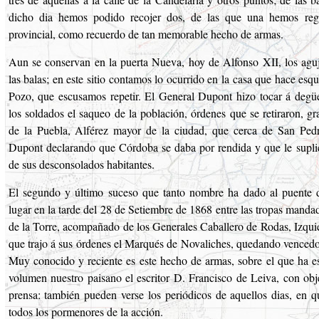
dicho dia hemos podido recojer dos, de las que una hemos re
provincial, como recuerdo de tan memorable hecho de armas.
Aun se conservan en la puerta Nueva, hoy de Alfonso XII, los agu
las balas; en este sitio contamos lo ocurrido en la casa que hace esqui
Pozo, que escusamos repetir. El General Dupont hizo tocar á degüe
los soldados el saqueo de la población, órdenes que se retiraron, g
de la Puebla, Alférez mayor de la ciudad, que cerca de San Pedr
Dupont declarando que Córdoba se daba por rendida y que le supli
de sus desconsolados habitantes.
El segundo y último suceso que tanto nombre ha dado al puente d
lugar en la tarde del 28 de Setiembre de 1868 entre las tropas mand
de la Torre, acompañado de los Generales Caballero de Rodas, Izquie
que trajo á sus órdenes el Marqués de Novaliches, quedando vencedor
Muy conocido y reciente es este hecho de armas, sobre el que ha es
volumen nuestro paisano el escritor D. Francisco de Leiva, con obje
prensa: también pueden verse los periódicos de aquellos dias, en q
todos los pormenores de la acción.