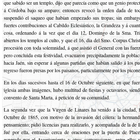
que sabido ser un templo, dijo que parecía como que un genio protec
á Córdoba bajo su amparo; entonces revocó la orden dada de toc
suspendió el saqueo que habían empezado sus tropas; sin embargo
fuertes contribuciones al Cabildo Eclesiástico, la Grandeza y á cuan
cosa, ordenando á la vez que el dia 12, Domingo de la Sma. Tri
abiertos los templos al culto, y que el 16, dia del Smo. Corpus Christi
procesión con toda solemnidad, á que asistió el General con las fue
pero concluida esta festividad, evacuaron precipitadamente la poblac
hacia Jaén, sin esperar á algunas partidas que habían salido á los p
regreso fueron presas por los paisanos, particularmente por los picone
En los dias sucesivos hasta el 16 de Octubre siguiente, en que fuer
iglesia ambas imágenes, hubo multitud de fiestas y octavarios, siend
convento de Santa Marta, á petición de su comunidad.
La segunda vez que la Virgen de Linares ha venido á la ciudad, f
Octubre de 1865, con motivo de la invasión del cólera: la hermand
pensamiento; pidió licencias para realizarlo, y acompañada de la de 
fué por ella, entrando cerca de oraciones por la puerta de Plac
esperada por el Ayuntamiento y otras corporaciones, entre ellas