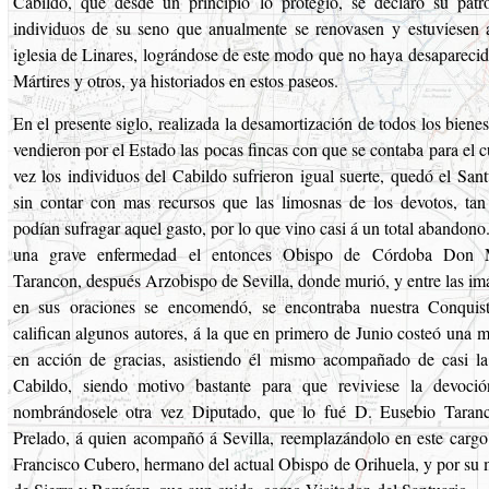
Cabildo, que desde un principio lo protegió, se declaró su patr
individuos de su seno que anualmente se renovasen y estuviesen 
iglesia de Linares, lográndose de este modo que no haya desaparecid
Mártires y otros, ya historiados en estos paseos.
En el presente siglo, realizada la desamortización de todos los bienes 
vendieron por el Estado las pocas fincas con que se contaba para el c
vez los individuos del Cabildo sufrieron igual suerte, quedó el San
sin contar con mas recursos que las limosnas de los devotos, ta
podían sufragar aquel gasto, por lo que vino casi á un total abandono
una grave enfermedad el entonces Obispo de Córdoba Don 
Tarancon, después Arzobispo de Sevilla, donde murió, y entre las im
en sus oraciones se encomendó, se encontraba nuestra Conquis
califican algunos autores, á la que en primero de Junio costeó una 
en acción de gracias, asistiendo él mismo acompañado de casi la
Cabildo, siendo motivo bastante para que reviviese la devoci
nombrándosele otra vez Diputado, que lo fué D. Eusebio Taranc
Prelado, á quien acompañó á Sevilla, reemplazándolo en este carg
Francisco Cubero, hermano del actual Obispo de Orihuela, y por su 