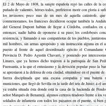
El 2 de Mayo de 1808, la sangre española regó las calles de la co
puñado de valientes, héroes todos, prefirieron morir con gloria á sufr
los invasores; poco mas de un mes de aquella catástrofe, que
conmemoramos, los franceses decidieron ocupar también la Andalu
del General Dupont habían de llegar á Córdoba, confiados en 
entonces, nadie había de oponerse á su paso; los cordobeses conc
resistencia, y llamando á sus compatriotas de los pueblos, juntáron
mil hombres, sin armas apropósito y sin instrucción alguna en el ar
puesto al frente de aquel desordenado ejército el Comandante 
Provincia D. Pedro Agustín Chavarri, y poniendo por intercesora
Linares, que ya hemos dicho trajeron á la parroquia de San Pedr
Fuensanta, a la que el entusiasmo y la devoción popular puso la ba
se aprestaron á la defensa de esta ciudad, situándose en el puente de
fuerza disciplinada que una escasa compañía y una batería 
municiones, que llegó de Sevilla en la tarde del seis de Junio: á el am
ya estaba situada ésta donde está la casa de la hacienda de Pendoli
señor Marqués de Benamejí, algunos certeros tiradores frente á los v
soldados de infantería con todos los paisanos en el puente, si bien