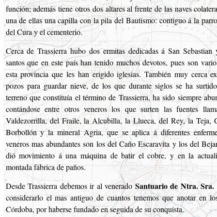
función; además tiene otros dos altares al frente de las naves colatera
una de ellas una capilla con la pila del Bautismo: contiguo á la parro
del Cura y el cementerio.
Cerca de Trassierra hubo dos ermitas dedicadas á San Sebastian 
santos que en este país han tenido muchos devotos, pues son vario
esta provincia que les han erigido iglesias. También muy cerca e
pozos para guardar nieve, de los que durante siglos se ha surtido 
terreno que constituía el término de Trassierra, ha sido siempre ab
contándose entre otros veneros los que surten las fuentes llam
Valdezorrilla, del Fraile, la Alcubilla, la Llueca, del Rey, la Teja, 
Borbollón y la mineral Agria, que se aplica á diferentes enferm
veneros mas abundantes son los del Caño Escaravita y los del Bejar
dió movimiento á una máquina de batir el cobre, y en la actual
montada fábrica de paños.
Santuario de Ntra. Sra.
Desde Trassierra debemos ir al venerado
considerarlo el mas antiguo de cuantos tenemos que anotar en lo
Córdoba, por haberse fundado en seguida de su conquista.