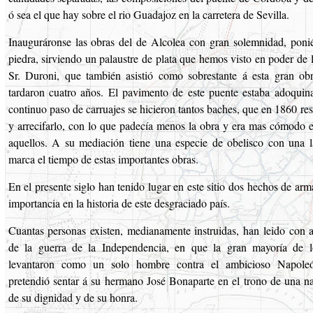
ó sea el que hay sobre el rio Guadajoz en la carretera de Sevilla.
Inauguráronse las obras del de Alcolea con gran solemnidad, poni
piedra, sirviendo un palaustre de plata que hemos visto en poder de 
Sr. Duroni, que también asistió como sobrestante á esta gran ob
tardaron cuatro años. El pavimento de este puente estaba adoquin
continuo paso de carruajes se hicieron tantos baches, que en 1860 res
y arrecifarlo, con lo que padecía menos la obra y era mas cómodo 
aquellos. A su mediación tiene una especie de obelisco con una 
marca el tiempo de estas importantes obras.
En el presente siglo han tenido lugar en este sitio dos hechos de ar
importancia en la historia de este desgraciado país.
Cuantas personas existen, medianamente instruidas, han leido con av
de la guerra de la Independencia, en que la gran mayoría de l
levantaron como un solo hombre contra el ambicioso Napole
pretendió sentar á su hermano José Bonaparte en el trono de una n
de su dignidad y de su honra.