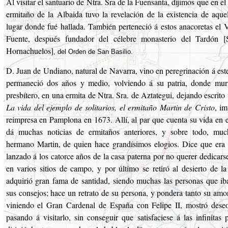
Al visitar el santuario de Ntra. Sra de la Fuensanta, dijimos que en el
ermitaño de la Albaida tuvo la revelación de la existencia de aque
lugar donde fué hallada. También perteneció á estos anacoretas el V
Fuente, después fundador del célebre monasterio del Tardón [
Hornachuelos]
, del Orden de San Basilio.
D. Juan de Undiano, natural de Navarra, vino en peregrinación á est
permaneció dos años y medio, volviendo á su patria, donde mur
presbítero, en una ermita de Ntra. Sra. de Aztategui, dejando escrito u
La vida del ejemplo de solitarios, el ermitaño Martin de Cristo
, i
reimpresa en Pamplona en 1673. Allí, al par que cuenta su vida en e
dá muchas noticias de ermitaños anteriores, y sobre todo, much
hermano Martin, de quien hace grandísimos elogios. Dice que era
lanzado á los catorce años de la casa paterna por no querer dedicarse
en varios sitios de campo, y por último se retiró al desierto de l
adquirió gran fama de santidad, siendo muchas las personas que i
sus consejos; hace un retrato de su persona, y pondera tanto su amor
viniendo el Gran Cardenal de España con Felipe II, mostró deseo
pasando á visitarlo, sin conseguir que satisfaciese á las infinitas