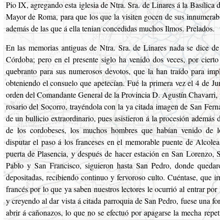
Pio IX, agregando esta iglesia de Ntra. Sra. de Linares á la Basílica 
Mayor de Roma, para que los que la visiten gocen de sus innumerabl
además de las que á ella tenian concedidas muchos Ilmos. Prelados.
En las memorias antiguas de Ntra. Sra. de Linares nada se dice de 
Córdoba; pero en el presente siglo ha venido dos veces, por cierto
quebranto para sus numerosos devotos, que la han traído para imp
obteniendo el consuelo que apetecían. Fué la primera vez el 4 de Ju
orden del Comandante General de la Provincia D. Agustín Chavarri, y
rosario del Socorro, trayéndola con la ya citada imagen de San Fer
de un bullicio extraordinario, pues asistieron á la procesión además 
de los cordobeses, los muchos hombres que habían venido de l
disputar el paso á los franceses en el memorable puente de Alcolea,
puerta de Plasencia, y después de hacer estación en San Lorenzo, 
Pablo y San Francisco, siguieron hasta San Pedro, donde quedar
depositadas, recibiendo continuo y fervoroso culto. Cuéntase, que ir
francés por lo que ya saben nuestros lectores le ocurrió al entrar por
y creyendo al dar vista á citada parroquia de San Pedro, fuese una fo
abrir á cañonazos, lo que no se efectuó por apagarse la mecha repet