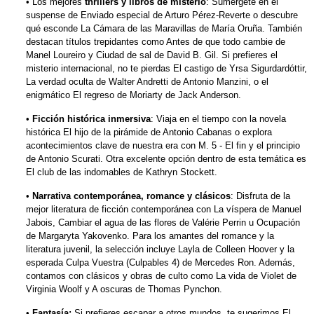
• Los mejores
thrillers y libros de misterio
: Sumérgete en el
suspense de Enviado especial de Arturo Pérez-Reverte o descubre
qué esconde La Cámara de las Maravillas de María Oruña. También
destacan títulos trepidantes como Antes de que todo cambie de
Manel Loureiro y Ciudad de sal de David B. Gil. Si prefieres el
misterio internacional, no te pierdas El castigo de Yrsa Sigurdardóttir,
La verdad oculta de Walter Andretti de Antonio Manzini, o el
enigmático El regreso de Moriarty de Jack Anderson.
•
Ficción histórica inmersiva
: Viaja en el tiempo con la novela
histórica El hijo de la pirámide de Antonio Cabanas o explora
acontecimientos clave de nuestra era con M. 5 - El fin y el principio
de Antonio Scurati. Otra excelente opción dentro de esta temática es
El club de las indomables de Kathryn Stockett.
•
Narrativa contemporánea, romance y clásicos
: Disfruta de la
mejor literatura de ficción contemporánea con La víspera de Manuel
Jabois, Cambiar el agua de las flores de Valérie Perrin u Ocupación
de Margaryta Yakovenko. Para los amantes del romance y la
literatura juvenil, la selección incluye Layla de Colleen Hoover y la
esperada Culpa Vuestra (Culpables 4) de Mercedes Ron. Además,
contamos con clásicos y obras de culto como La vida de Violet de
Virginia Woolf y A oscuras de Thomas Pynchon.
•
Fantasía:
Si prefieres escapar a otros mundos, te sugerimos El