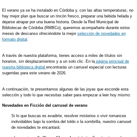
El verano ya se ha instalado en Córdoba y, con las altas temperaturas, no
hay mejor plan que buscar un rincón fresco, preparar una bebida helada y
dejarse atrapar por una buena historia. Desde la Red Municipal de
Bibliotecas de Córdoba (RMBCo), queremos acompañarte durante estos
meses de descanso ofreciéndote la mejor
selección de novedades en
formato digital
.
A través de nuestra plataforma, tienes acceso a miles de títulos sin
horarios, sin desplazamientos y a un solo clic. En la
página principal de
nuestra biblioteca digital
encontrarás un carrusel especial con lecturas
sugeridas para este verano de 2026.
A continuación, te presentamos algunas de las joyas que esconde esta
selección y todo lo que necesitas saber para empezar a leer hoy mismo:
Novedades en Ficción del carrusel de verano
Si lo que buscas es evadirte, resolver misterios o vivir romances
inolvidables bajo la sombra del toldo o la sombrilla, nuestro carrusel
de novedades te encantará: