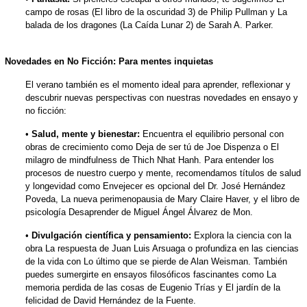
campo de rosas (El libro de la oscuridad 3) de Philip Pullman y La
balada de los dragones (La Caída Lunar 2) de Sarah A. Parker.
Novedades en No Ficción: Para mentes inquietas
El verano también es el momento ideal para aprender, reflexionar y
descubrir nuevas perspectivas con nuestras novedades en ensayo y
no ficción:
•
Salud, mente y bienestar:
Encuentra el equilibrio personal con
obras de crecimiento como Deja de ser tú de Joe Dispenza o El
milagro de mindfulness de Thich Nhat Hanh. Para entender los
procesos de nuestro cuerpo y mente, recomendamos títulos de salud
y longevidad como Envejecer es opcional del Dr. José Hernández
Poveda, La nueva perimenopausia de Mary Claire Haver, y el libro de
psicología Desaprender de Miguel Ángel Álvarez de Mon.
•
Divulgación científica y pensamiento:
Explora la ciencia con la
obra La respuesta de Juan Luis Arsuaga o profundiza en las ciencias
de la vida con Lo último que se pierde de Alan Weisman. También
puedes sumergirte en ensayos filosóficos fascinantes como La
memoria perdida de las cosas de Eugenio Trías y El jardín de la
felicidad de David Hernández de la Fuente.