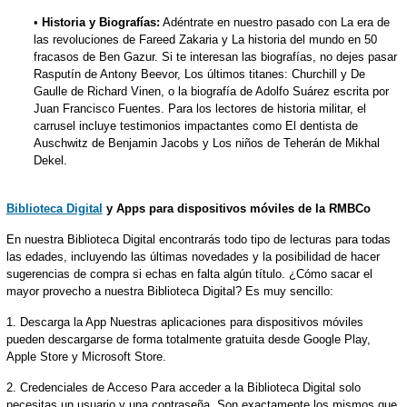
•
Historia y Biografías:
Adéntrate en nuestro pasado con La era de
las revoluciones de Fareed Zakaria y La historia del mundo en 50
fracasos de Ben Gazur. Si te interesan las biografías, no dejes pasar
Rasputín de Antony Beevor, Los últimos titanes: Churchill y De
Gaulle de Richard Vinen, o la biografía de Adolfo Suárez escrita por
Juan Francisco Fuentes. Para los lectores de historia militar, el
carrusel incluye testimonios impactantes como El dentista de
Auschwitz de Benjamin Jacobs y Los niños de Teherán de Mikhal
Dekel.
Biblioteca Digital
y Apps para dispositivos móviles de la RMBCo
En nuestra Biblioteca Digital encontrarás todo tipo de lecturas para todas
las edades, incluyendo las últimas novedades y la posibilidad de hacer
sugerencias de compra si echas en falta algún título. ¿Cómo sacar el
mayor provecho a nuestra Biblioteca Digital? Es muy sencillo:
1. Descarga la App Nuestras aplicaciones para dispositivos móviles
pueden descargarse de forma totalmente gratuita desde Google Play,
Apple Store y Microsoft Store.
2. Credenciales de Acceso Para acceder a la Biblioteca Digital solo
necesitas un usuario y una contraseña. Son exactamente los mismos que