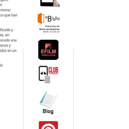
an
 mismo
ico que han
ificado y
te, en
ovocado una
micos y
ados en un
ás