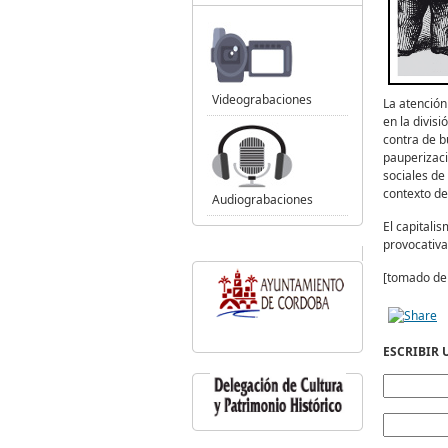
Videograbaciones
La atención
en la divis
contra de b
pauperizaci
sociales de
contexto de
Audiograbaciones
El capitali
provocativa
[tomado d
ESCRIBIR