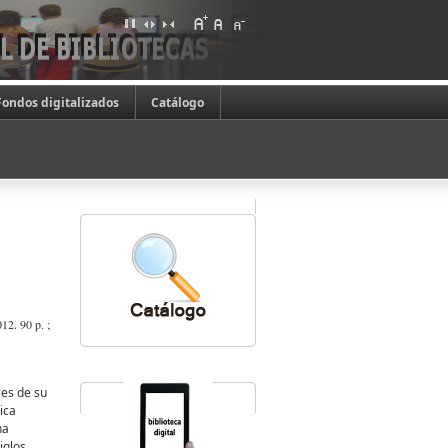
Fondos digitalizados
Catálogo
12. 90 p. ;
les de su
ica
na
iglos,