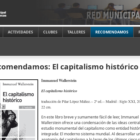
ACTIVIDADES
CLUBES
TALLERES
RECOMENDAMOS
comendamos: El capitalismo histórico
Immanuel Wallerstein
El capitalismo histórico
traducción de Pilar López Máñez.-- 2ª ed.-- Madrid : Siglo XXI, 20
22 cm.
En este libro breve y sumamente fácil de leer, Immanuel
Wallerstein ofrece una condensación de las ideas centra
estudio monumental del capitalismo como entidad histór
integrada: El moderno sistema mundial. Al desarrollar u
anatomía del capitalismo a lo largo de los últimos cinco s