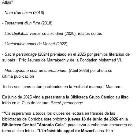
Atlas"
-
Nom d'un chien
(2016)
-
Testament d'un livre
(2018)
-
Les Djellabas vertes se suicident
(2020), relatos cortos
-
L'irrésistible appel de Mozart
(2022)
-
Sacré personnage
(2024) premiado en el 2025 por premios literarios de
su país : Prix Jeunes de Marrakech y de la Fondation Mohamed VI.
-
Mon royaume pour un crématorium
. (Abril 2026) por ahora su
última publicación
Todos sus libros están publicados en la Editorial marroquí Marsam.
En junio de 2025 vino a presentar a la Biblioteca Grupo Cántico su libro
leído en el Club de lectura:
Sacré personnage
**Os esperamos a todos los clubes de lectura en francés de las
bibliotecas de Córdoba este próximo
jueves 18 de junio de 2026
en la
Biblioteca Central "Antonio Gala"
, para llevar a cabo este encuentro en
torno al libro leído : "
L'irrésistible appel de Mozart
"a las 19 h.