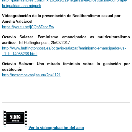
http://plumaslibres.com.mx/2016/10/29/legalizar-la-prostitucion-corrompe-
la-igualdad-ana-miguel/
Videograbación de la presentación de Neoliberalismo sexual por
Amelia Valcárcel
https://youtu.be/jCQh8DtocEw
Octavio Salazar. Feminismo emancipador vs multiculturalismo
acrítico
. El Huffingtonpost, 25/02/2017
http://www.huffingtonpost.es/octavio-salazar/feminismo-emancipador-vs-
_1_b_14955238.html
Octavio Salazar: Una mirada feminista sobre la gestación por
sustitución
http://nosomosvasijas.eu/?p=1121
Ver la videograbación del acto