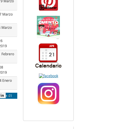
19 Marzo
07 Marzo
4 Marzo
26
2019
1 Febrero
08
2019
24 Enero
Fin
»
20 de 41