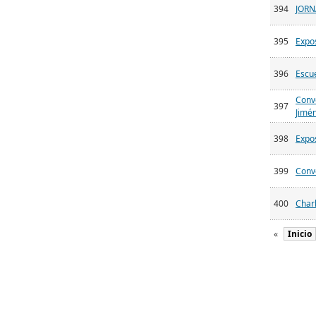
394
JORN
395
Expos
396
Escu
Conve
397
Jimé
398
Expo
399
Conve
400
Char
«
Inicio