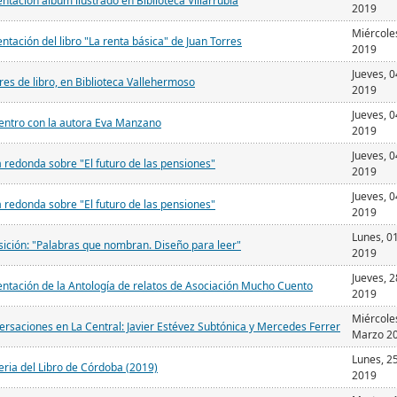
ntación álbum ilustrado en Biblioteca Villarrubia
2019
Miércoles
ntación del libro "La renta básica" de Juan Torres
2019
Jueves, 0
es de libro, en Biblioteca Vallehermoso
2019
Jueves, 0
entro con la autora Eva Manzano
2019
Jueves, 0
redonda sobre "El futuro de las pensiones"
2019
Jueves, 0
redonda sobre "El futuro de las pensiones"
2019
Lunes, 01
ición: "Palabras que nombran. Diseño para leer"
2019
Jueves, 
ntación de la Antología de relatos de Asociación Mucho Cuento
2019
Miércole
rsaciones en La Central: Javier Estévez Subtónica y Mercedes Ferrer
Marzo 2
Lunes, 2
eria del Libro de Córdoba (2019)
2019