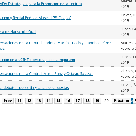
Martes, 
ADA Estrategias para la Promocion de la Lectura
2019
Jueves, 
ición y Recital Poético-Musical "5º Quejío"
2019
Lunes, 0
ela de Narración Oral
2019
rsaciones en La Central: Enrique Martín Criado y Francisco Pérez
Martes, 
nez
Febrero 
Lunes, 1
sición de aluCINE : personajes de amigurumi
2019
Viernes, 
rsaciones en La Central: Marta Sanz y Octavio Salazar
Febrero 
Jueves, 
la-debate: Ludopatía y casas de apuestas
2019
Prev
11
12
13
14
15
16
17
18
19
20
Próximo
Página 