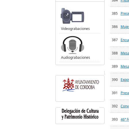
384
Prese
385
Prese
386
Mujer
Videograbaciones
387
Encu
388
Mesa 
Audiograbaciones
389
Mesa 
390
Expos
391
Prese
392
Conve
393
46ª F