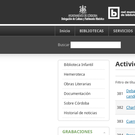
Inicio
BIBLIOTECAS
SERVICIOS
Buscar
Activ
Biblioteca Infantil
Hemeroteca
Filtro de tí
Obras Literarias
Debat
Documentación
381
candi
Sobre Córdoba
382
Charl
Historial de noticias
383
Cuent
GRABACIONES