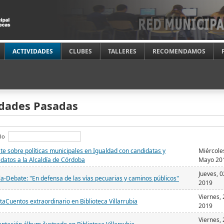
ACTIVIDADES
CLUBES
TALLERES
RECOMENDAMOS
idades Pasadas
tulo
e sobre políticas municipales en Igualdad con candidatas y
Miércole
datos a la Alcaldía de Córdoba
Mayo 20
Jueves, 
a-Debate: "En defensa de las vías pecuarias y caminos públicos"
2019
Viernes, 
aCuentos extraordinario en Biblioteca Villarrubia
2019
Viernes, 