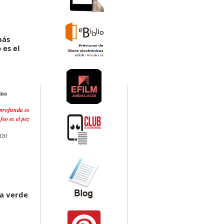
más
 es el
ina
profunda es
feo es el pez
020
a verde