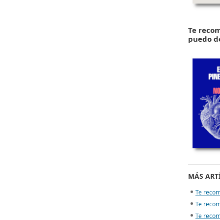
Te reco
puedo d
MÁS ARTÍ
Te recom
Te reco
Te recom