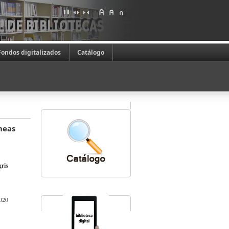
Fondos digitalizados
Catálogo
neas
ris
s
020