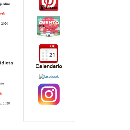
jardins
erde
, 2020
idiota
eim
ta
y, 2020