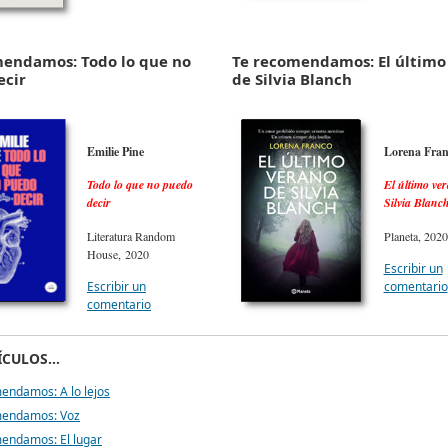
mendamos: Todo lo que no
Te recomendamos: El último
ecir
de Silvia Blanch
Emilie Pine
Lorena Fran
Todo lo que no puedo
El último ve
decir
Silvia Blanc
Literatura Random
Planeta, 2020
House, 2020
Escribir un
Escribir un
comentario
comentario
CULOS...
endamos: A lo lejos
mendamos: Voz
endamos: El lugar