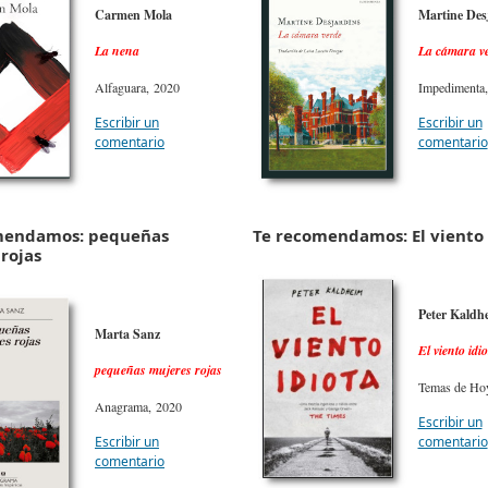
Carmen Mola
Martine Des
La nena
La cámara v
Alfaguara, 2020
Impedimenta
Escribir un
Escribir un
comentario
comentario
mendamos: pequeñas
Te recomendamos: El viento 
rojas
Peter Kaldh
Marta Sanz
El viento idio
pequeñas mujeres rojas
Temas de Ho
Anagrama, 2020
Escribir un
Escribir un
comentario
comentario