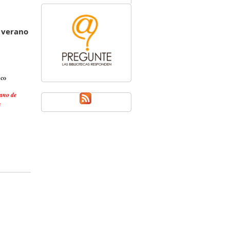
 verano
co
rano de
h