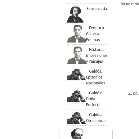
No he conte
Espronceda
Federico
G.Lorca.
Poemas
F.G.Lorca.
Impresiones
y Paisajes
Galdós.
Episodios
Nacionales
Galdós:
Sí, ha
Doña
Perfecta
Galdós.
Otras obras