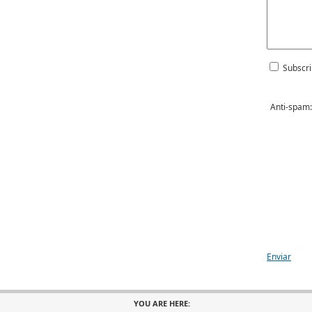
Subscri
Anti-spam:
Enviar
YOU ARE HERE: