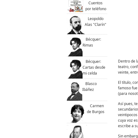
Cuentos
por teléfono
Leopoldo
Alas "Clarín"
Bécquer:
Rimas
Dentro de l
Bécquer:
teatro, conf
Cartas desde
veinte, ent
mi celda
El título, c
Blasco
famoso fue 
Ibáñez
(para nosot
Así pues, t
Carmen
secundarios
de Burgos
veintipocos
cuya voz es
escribe a s
Sin embargo