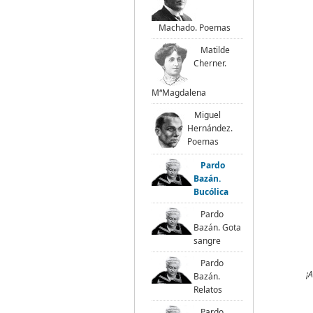
Machado. Poemas
Matilde
Cherner.
MªMagdalena
Miguel
Hernández.
Poemas
Pardo
Bazán.
Bucólica
Pardo
Bazán. Gota
sangre
Pardo
¡A
Bazán.
Relatos
Pardo