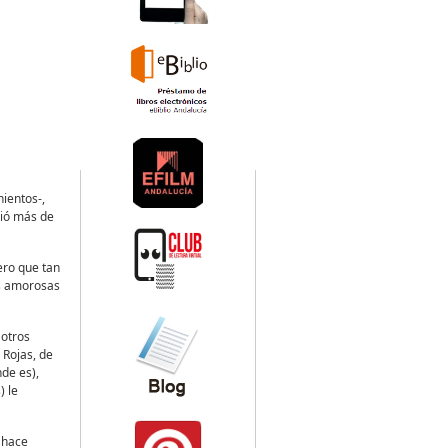
ientos-,
bió más de
nero que tan
as amorosas
 otros
 Rojas, de
nde es),
) le
e hace