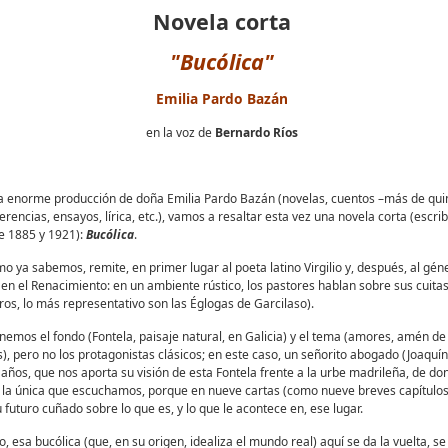
Novela corta
"Bucólica"
Emilia Pardo Bazán
en la voz de
Bernardo Ríos
a enorme producción de doña Emilia Pardo Bazán (novelas, cuentos –más de quin
erencias, ensayos, lírica, etc.), vamos a resaltar esta vez una novela corta (escri
re 1885 y 1921):
Bucólica
.
omo ya sabemos, remite, en primer lugar al poeta latino Virgilio y, después, al gé
en el Renacimiento: en un ambiente rústico, los pastores hablan sobre sus cuit
ros, lo más representativo son las Églogas de Garcilaso).
enemos el fondo (Fontela, paisaje natural, en Galicia) y el tema (amores, amén de
), pero no los protagonistas clásicos; en este caso, un señorito abogado (Joaquín
 años, que nos aporta su visión de esta Fontela frente a la urbe madrileña, de do
 la única que escuchamos, porque en nueve cartas (como nueve breves capítulos
u futuro cuñado sobre lo que es, y lo que le acontece en, ese lugar.
, esa bucólica (que, en su origen, idealiza el mundo real) aquí se da la vuelta, s