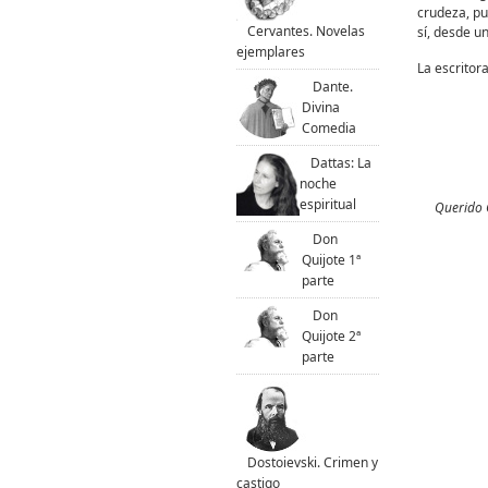
crudeza, pu
Cervantes. Novelas
sí, desde u
ejemplares
La escritor
Dante.
Divina
Comedia
Dattas: La
noche
espiritual
Querido C
Don
Quijote 1ª
parte
Don
Quijote 2ª
parte
Dostoievski. Crimen y
castigo