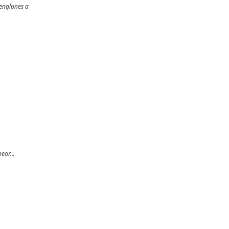
renglones a
eor...