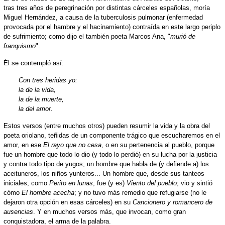
tras tres años de peregrinación por distintas cárceles españolas, moría
Miguel Hernández, a causa de la tuberculosis pulmonar (enfermedad
provocada por el hambre y el hacinamiento) contraída en este largo periplo
de sufrimiento; como dijo el también poeta Marcos Ana, "
murió de
franquismo
".
Él se contempló así:
Con tres heridas yo:
la de la vida,
la de la muerte,
la del amor.
Estos versos (entre muchos otros) pueden resumir la vida y la obra del
poeta oriolano, teñidas de un componente trágico que escucharemos en el
amor, en ese
El rayo que no cesa
, o en su pertenencia al pueblo, porque
fue un hombre que todo lo dio (y todo lo perdió) en su lucha por la justicia
y contra todo tipo de yugos; un hombre que habla de (y defiende a) los
aceituneros, los niños yunteros... Un hombre que, desde sus tanteos
iniciales, como
Perito en lunas
, fue (y es)
Viento del pueblo
; vio y sintió
cómo
El hombre acecha
; y no tuvo más remedio que refugiarse (no le
dejaron otra opción en esas cárceles) en su
Cancionero y romancero de
ausencias
. Y en muchos versos más, que invocan, como gran
conquistadora, el arma de la palabra.