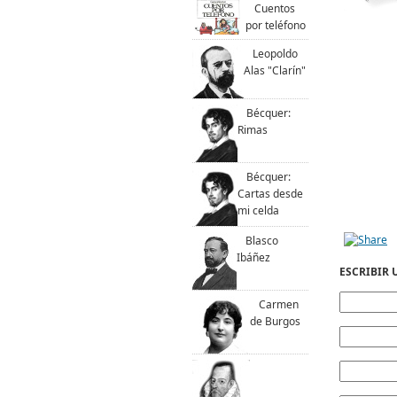
Cuentos
por teléfono
Leopoldo
Alas "Clarín"
Bécquer:
Rimas
Bécquer:
Cartas desde
mi celda
Blasco
Ibáñez
ESCRIBIR
Carmen
de Burgos