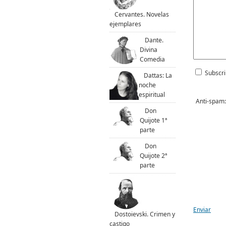
Cervantes. Novelas
ejemplares
Dante.
Divina
Comedia
Subscri
Dattas: La
noche
espiritual
Anti-spam:
Don
Quijote 1ª
parte
Don
Quijote 2ª
parte
Enviar
Dostoievski. Crimen y
castigo