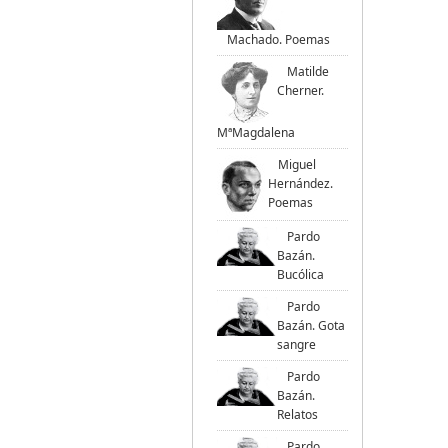
Machado. Poemas
Matilde
Cherner.
MªMagdalena
Miguel
Hernández.
Poemas
Pardo
Bazán.
Bucólica
Pardo
Bazán. Gota
sangre
Pardo
Bazán.
Relatos
Pardo