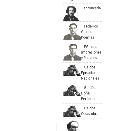
Espronceda
Federico
G.Lorca.
Poemas
F.G.Lorca.
Impresiones
y Paisajes
Galdós.
Episodios
Nacionales
Galdós:
Doña
Perfecta
Galdós.
Otras obras