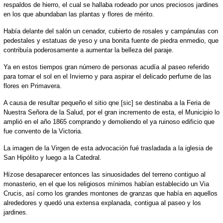
respaldos de hierro, el cual se hallaba rodeado por unos preciosos jardines
en los que abundaban las plantas y flores de mérito.
Había delante del salón un cenador, cubierto de rosales y campánulas con
pedestales y estatuas de yeso y una bonita fuente de piedra enmedio, que
contribuía poderosamente a aumentar la belleza del paraje.
Ya en estos tiempos gran número de personas acudía al paseo referido
para tomar el sol en el Invierno y para aspirar el delicado perfume de las
flores en Primavera.
A causa de resultar pequeño el sitio qne [sic] se destinaba a la Feria de
Nuestra Señora de la Salud, por el gran incremento de esta, el Municipio lo
amplió en el año 1865 comprando y demoliendo el ya ruinoso edificio que
fue convento de la Victoria.
La imagen de la Virgen de esta advocación fué trasladada a la iglesia de
San Hipólito y luego a la Catedral.
Hízose desaparecer entonces las sinuosidades del terreno contiguo al
monasterio, en el que los religiosos mínimos habían establecido un Via
Crucis, así como los grandes montones de granzas que había en aquellos
alrededores y quedó una extensa explanada, contigua al paseo y los
jardines.