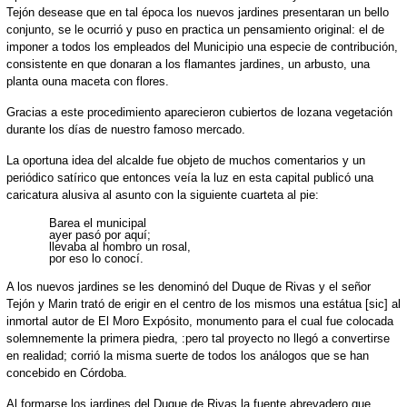
Tejón desease que en tal época los nuevos jardines presentaran un bello
conjunto, se le ocurrió y puso en practica un pensamiento original: el de
imponer a todos los empleados del Municipio una especie de contribución,
consistente en que donaran a los flamantes jardines, un arbusto, una
planta ouna maceta con flores.
Gracias a este procedimiento aparecieron cubiertos de lozana vegetación
durante los días de nuestro famoso mercado.
La oportuna idea del alcalde fue objeto de muchos comentarios y un
periódico satírico que entonces veía la luz en esta capital publicó una
caricatura alusiva al asunto con la siguiente cuarteta al pie:
Barea el municipal
ayer pasó por aquí;
llevaba al hombro un rosal,
por eso lo conocí.
A los nuevos jardines se les denominó del Duque de Rivas y el señor
Tejón y Marin trató de erigir en el centro de los mismos una estátua [sic] al
inmortal autor de El Moro Expósito, monumento para el cual fue colocada
solemnemente la primera piedra, :pero tal proyecto no llegó a convertirse
en realidad; corrió la misma suerte de todos los análogos que se han
concebido en Córdoba.
Al formarse los jardines del Duque de Rivas la fuente abrevadero que