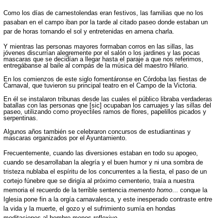
Como los días de carnestolendas eran festivos, las familias que no los
pasaban en el campo iban por la tarde al citado paseo donde estaban un
par de horas tomando el sol y entretenidas en amena charla.
Y mientras las personas mayores formaban corros en las sillas, las
jóvenes discurrían alegremente por el salón o los jardines y las pocas
mascaras que se decidían a llegar hasta el paraje a que nos referimos,
entregábanse al baile al compás de la música del maestro Hilario.
En los comienzos de este siglo fomentáronse en Córdoba las fiestas de
Carnaval, que tuvieron su principal teatro en el Campo de la Victoria.
En él se instalaron tribunas desde las cuales el público libraba verdaderas
batallas con las personas qne [sic] ocupaban los carruajes y las sillas del
paseo, utilizando como proyectiles ramos de flores, papelillos picados y
serpentinas.
Algunos años también se celebraron concursos de estudiantinas y
mascaras organizados por el Ayuntamiento.
Frecuentemente, cuando las diversiones estaban en todo su apogeo,
cuando se desarrollaban la alegría y el buen humor y ni una sombra de
tristeza nublaba el espíritu de los concurrentes a la fiesta, el paso de un
cortejo fúnebre que se dirigía al próximo cementerio, traía a nuestra
memoria el recuerdo de la terrible sentencia
memento homo
... conque la
Iglesia pone fin a la orgía carnavalesca, y este inesperado contraste entre
la vida y la muerte, el gozo y el sufrimiento sumía en hondas
meditaciones al hombre menos reflexivo.