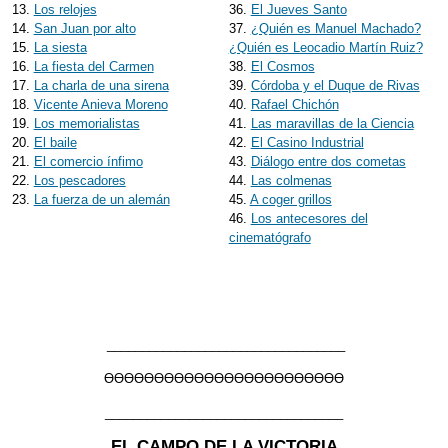
13.
Los relojes
36.
El Jueves Santo
14.
San Juan por alto
37.
¿Quién es Manuel Machado?
15.
La siesta
¿Quién es Leocadio Martín Ruiz?
16.
La fiesta del Carmen
38.
El Cosmos
17.
La charla de una sirena
39.
Córdoba y el Duque de Rivas
18.
Vicente Anieva Moreno
40.
Rafael Chichón
19.
Los memorialistas
41.
Las maravillas de la Ciencia
20.
El baile
42.
El Casino Industrial
21.
El comercio ínfimo
43.
Diálogo entre dos cometas
22.
Los pescadores
44.
Las colmenas
23.
La fuerza de un alemán
45.
A coger grillos
46.
Los antecesores del
cinematógrafo
__________________________________
ƟƟƟƟƟƟƟƟƟƟƟƟƟƟƟƟƟƟƟƟƟƟƟƟ
__________________________________
EL CAMPO DE LA VICTORIA