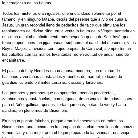
la semejanza de las figuras.
Todos los misterios eran iguales, diferenciándose solamente por el
tamaño, y en ninguno faltaba, detrás del pesebre que sirvió de cuna a
Jesús, un gran redondel lleno de pedacitos de talco que simulaba los
resplandores del divino Niño; en la venta la figura de la Virgen montada en
el pollino resultaba infinitamente más pequeña que la de San José, que
tenía proporciones tan jigantescas [sic] como el candil del mesonero, y los
Reyes Magos, ataviados con trajes propios de Carnaval, siempre tenían
los caballos con las manos levantadas, no en actitud de andar, sino de
encabritarse.
El palacio del rey Herodes era una casa moderna, con multitud de
balcones y ventanas acristalados y fuentes de mármol, rodeado de
guardias luciendo brillantes corazas, cascos y lanzones.
Los pastores y pastoras que no aparecían tocando panderetas,
zambombas y castañuelas, iban cargadas de obsequios de todas clases
para el Niño: gallinas, quesos, tortas, jamones, botas de vino y hasta
sandias, en pleno mes de Diciembre.
En ningún puesto faltaban, porque eran indispensables en todos los
Nacimientos, una cocina con la campana de la chimenea llena de chorizos
y morcillas y una mujer ante el fogón preparando las viandas; una vieja