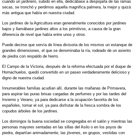
cuando un jardinero, subido en ella, dedicábase a despojarla de las ramas
secas, se tronchó y perdimos aquella magnifica palmera, la mejor y quizá
más antigua que había en nuestra ciudad.
Los jardines de la Agricultura eran generalmente conocidos por jardines
bajos y llamábase jardines altos a los primitivos, a causa de la gran
diferencia de nivel que había entre unos y otros.
Puede decirse que servía de línea divisoria de los mismos un estanque de
grandes dimensiones, el que se denominaba la ría, rodeado de un asiento
de piedra con respaldo de hierro.
El Campo de la Victoria, después de la reforma efectuada por el duque de
Hornachuelos, quedó convertido en un paseo verdaderamente delicioso y
digno de nuestra ciudad.
Innumerables familias acudían allí, durante las mañanas de Primavera,
para aspirar las puras brisas cargadas de perfumes y por las tardes del
Invierno y Verano, ya para dedicarse a la ocupación favorita de los
españoles, tomar el sol, ya para disfrutar de la fresca sombra de los
copudos árboles de los jardines.
Los domingos la buena sociedad se congregaba en el salón y mientras las
personas mayores sentadas en las sillas del Asilo o en los poyos de
piedra, departían animadamente, las jóvenes, en grupos, vestidas con