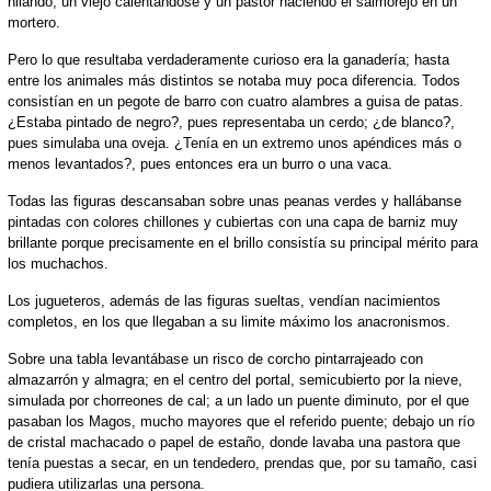
hilando, un viejo calentándose y un pastor haciendo el salmorejo en un
mortero.
Pero lo que resultaba verdaderamente curioso era la ganadería; hasta
entre los animales más distintos se notaba muy poca diferencia. Todos
consistían en un pegote de barro con cuatro alambres a guisa de patas.
¿Estaba pintado de negro?, pues representaba un cerdo; ¿de blanco?,
pues simulaba una oveja. ¿Tenía en un extremo unos apéndices más o
menos levantados?, pues entonces era un burro o una vaca.
Todas las figuras descansaban sobre unas peanas verdes y hallábanse
pintadas con colores chillones y cubiertas con una capa de barniz muy
brillante porque precisamente en el brillo consistía su principal mérito para
los muchachos.
Los jugueteros, además de las figuras sueltas, vendían nacimientos
completos, en los que llegaban a su limite máximo los anacronismos.
Sobre una tabla levantábase un risco de corcho pintarrajeado con
almazarrón y almagra; en el centro del portal, semicubierto por la nieve,
simulada por chorreones de cal; a un lado un puente diminuto, por el que
pasaban los Magos, mucho mayores que el referido puente; debajo un río
de cristal machacado o papel de estaño, donde lavaba una pastora que
tenía puestas a secar, en un tendedero, prendas que, por su tamaño, casi
pudiera utilizarlas una persona.