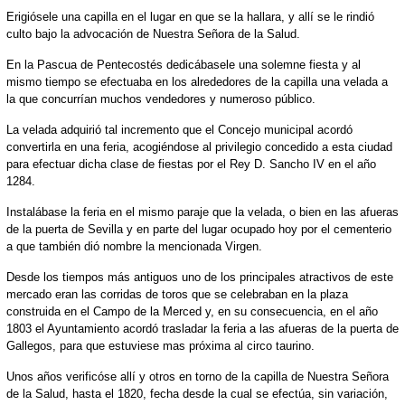
Erigiósele una capilla en el lugar en que se la hallara, y allí se le rindió
culto bajo la advocación de Nuestra Señora de la Salud.
En la Pascua de Pentecostés dedicábasele una solemne fiesta y al
mismo tiempo se efectuaba en los alrededores de la capilla una velada a
la que concurrían muchos vendedores y numeroso público.
La velada adquirió tal incremento que el Concejo municipal acordó
convertirla en una feria, acogiéndose al privilegio concedido a esta ciudad
para efectuar dicha clase de fiestas por el Rey D. Sancho IV en el año
1284.
Instalábase la feria en el mismo paraje que la velada, o bien en las afueras
de la puerta de Sevilla y en parte del lugar ocupado hoy por el cementerio
a que también dió nombre la mencionada Virgen.
Desde los tiempos más antiguos uno de los principales atractivos de este
mercado eran las corridas de toros que se celebraban en la plaza
construida en el Campo de la Merced y, en su consecuencia, en el año
1803 el Ayuntamiento acordó trasladar la feria a las afueras de la puerta de
Gallegos, para que estuviese mas próxima al circo taurino.
Unos años verificóse allí y otros en torno de la capilla de Nuestra Señora
de la Salud, hasta el 1820, fecha desde la cual se efectúa, sin variación,