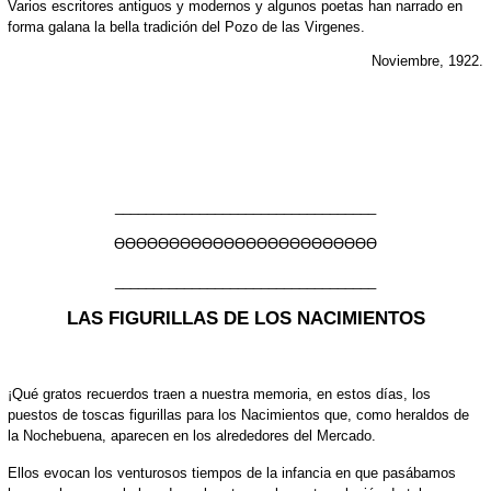
Varios escritores antiguos y modernos y algunos poetas han narrado en
forma galana la bella tradición del Pozo de las Virgenes.
Noviembre, 1922.
__________________________________
ƟƟƟƟƟƟƟƟƟƟƟƟƟƟƟƟƟƟƟƟƟƟƟƟ
__________________________________
LAS FIGURILLAS DE LOS NACIMIENTOS
¡Qué gratos recuerdos traen a nuestra memoria, en estos días, los
puestos de toscas figurillas para los Nacimientos que, como heraldos de
la Nochebuena, aparecen en los alrededores del Mercado.
Ellos evocan los venturosos tiempos de la infancia en que pasábamos