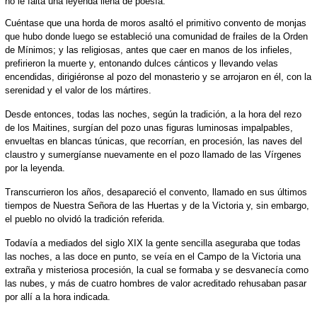
no le falta una leyenda llena de poesía.
Cuéntase que una horda de moros asaltó el primitivo convento de monjas
que hubo donde luego se estableció una comunidad de frailes de la Orden
de Mínimos; y las religiosas, antes que caer en manos de los infieles,
prefirieron la muerte y, entonando dulces cánticos y llevando velas
encendidas, dirigiéronse al pozo del monasterio y se arrojaron en él, con la
serenidad y el valor de los mártires.
Desde entonces, todas las noches, según la tradición, a la hora del rezo
de los Maitines, surgían del pozo unas figuras luminosas impalpables,
envueltas en blancas túnicas, que recorrían, en procesión, las naves del
claustro y sumergíanse nuevamente en el pozo llamado de las Vírgenes
por la leyenda.
Transcurrieron los años, desapareció el convento, llamado en sus últimos
tiempos de Nuestra Señora de las Huertas y de la Victoria y, sin embargo,
el pueblo no olvidó la tradición referida.
Todavía a mediados del siglo XIX la gente sencilla aseguraba que todas
las noches, a las doce en punto, se veía en el Campo de la Victoria una
extraña y misteriosa procesión, la cual se formaba y se desvanecía como
las nubes, y más de cuatro hombres de valor acreditado rehusaban pasar
por allí a la hora indicada.