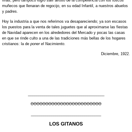
finas, pero tampoco logró salir airoso de la competencia con los toscos
muñecos que llenaran de regocijo, en su edad Infantil, a nuestros abuelos
y padres.
Hoy la industria a que nos referimos va desapareciendo; ya son escasos
los puestos para la venta de tales juguetes que al aproximarse las fiestas
de Navidad aparecen en los alrededores del Mercado y pocas las casas
en que se rinde culto a una de las tradiciones más bellas de los hogares
cristianos: la de
poner el Nacimiento
.
Diciembre, 1922.
_____________________________________
ƟƟƟƟƟƟƟƟƟƟƟƟƟƟƟƟƟƟƟƟƟƟƟƟ
__________________________________
LOS GITANOS