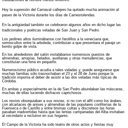
Hoy la supresión del Carnaval callejero ha quitado mucha animación al
paseo de la Victoria durante los días de Carnestolendas.
En la antigüedad también se celebraron algunos años en dicho lugar las
tradicionales y poéticas veladas de San Juan y San Pedro.
Los jardines altos iluminábanse con farolillos a la veneciana que,
semiocultos entre la arboleda, contribuían a que presentara el paraje un
bonito golpe de vista.
En los alrededores del salón instalábanse numerosos puestos de
almendras, arropías, helados, avellanas y otras menudencias, que
constituían una feria en pequeño.
Numerosísimo público acudía a tales veladas y, puede asegurarse que
muchas familias sólo trasnochaban el 23 y el 28 de Junio porque la
tradición imponía el deber de asistir a las dos veladas más típicas de
Córdoba.
En ambas y especialmente en la de San Pedro abundaban las máscaras,
muchas de ellas luciendo disfraces caprichosos.
Los novios obsequiaban a sus novias, si no con el alfil como los árabes,
con alcartaces de anises y almendras de las populares confiterías de la
Fuenseca o de Castillo y entre bromas cultas y discreteos las horas
pasaban inadvertidas hasta que las lentas campanadas del Alba invitaban
al vecindario a recluirse en sus hogares.
El Campo de la Victoria ha sido teatro de otros actos y fiestas muy