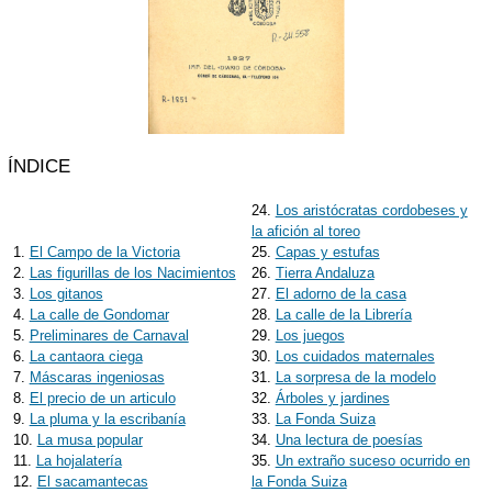
ÍNDICE
24.
Los aristócratas cordobeses y
la afición al toreo
1.
El Campo de la Victoria
25.
Capas y estufas
2.
Las figurillas de los Nacimientos
26.
Tierra Andaluza
3.
Los gitanos
27.
El adorno de la casa
4.
La calle de Gondomar
28.
La calle de la Librería
5.
Preliminares de Carnaval
29.
Los juegos
6.
La cantaora ciega
30.
Los cuidados maternales
7.
Máscaras ingeniosas
31.
La sorpresa de la modelo
8.
El precio de un articulo
32.
Árboles y jardines
9.
La pluma y la escribanía
33.
La Fonda Suiza
10.
La musa popular
34.
Una lectura de poesías
11.
La hojalatería
35.
Un extraño suceso ocurrido en
12.
El sacamantecas
la Fonda Suiza