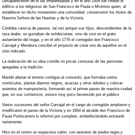
Desaparecieron de el las emparedadas y en el año 1509 fue cedido el
edificio a los religiosos de San Francisco de Paula o Mínimos quien, al
establecer en dicho monasterio una comunidad, conservaron los titulos de
Nuestra Señora de las Huertas y de la Victoria.
Córdoba carecía de paseos, tal vez porque sus hijos, descendientes de la
raza árabe, no gustaban de exhibiciones, sino de vivir en el grato
aislamiento del hogar, y en el año 1776 el corregidor don Francisco
Carvajal y Mendoza concibió el proyecto de crear uno de aquellos en el
sitio indicado.
La realización de su idea costóle no pocas censuras de las personas
apegadas a la tradición.
Mandó allanar el terreno contiguo al convento, que formaba varios
montículos, plantar álamos negros, acacias y otros árboles y colocar
asientos de mampostería, formando así el primer paseo de nuestra ciudad
que, en sus comienzos, estuvo muy poco favorecido por el público.
Varios sucesores del señor Carvajal en el cargo de corregidor ampliaron y
modificaron el paseo de la Victoria y en 1854 el alcalde don Francisco de
Paula Portocarrero lo reformó por completo, embelleciéndolo extraordi-
nariamente.
Hizo en el centro un espacioso salón, con asientos de piedra negra y