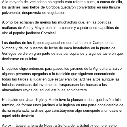
A la mayoría del vecindario no agradó esta reforma pues, a causa de ella,
los jardines más bellos de Córdoba quedaron convertidos en una llanura
polvorienta, desprovista de vegetación.
¡Cómo los echaban de menos las muchachas que, en las poéticas
mañanas de Abril y Mayo iban allí a pasear y a pedir unos capullitos de
olor al popular jardinero Corrales!
Los dueños de los típicos aguaduchos que había en el Campo de la
Victoria y de los puestos de leche de vaca instalados en la puerta de
Gallegos perdieron gran parte de sus parroquianos y algunos tuvieron que
declararse en quiebra.
El publico eligió entonces para paseo los jardines de la Agricultura, salvo
algunas personas apegadas a la tradición que siguieron concurriendo
todas las tardes al lugar en que estuvieran los jardines altos aunque las
heladas ventiscas del invierno les traspasasen los huesos o los
abrasadores rayos del sol del estío les achicharrara.
El alcalde don Juan Tejón y Marín tuvo la plausible idea, que llevó a feliz
termino, de formar unos jardines a la inglesa en una parte considerable de
dicha esplanada, jardines que constituyeron algo semejante a un oasis en
aquel árido desierto.
Aproximábase la feria de Nuestra Señora de la Salud .y como el señor