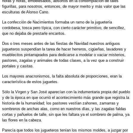
horas y horas, embelesados, absortos en la contemplación de tales
figurillas, para nosotros, entonces, de mayor merito y más valor que las
esculturas de Alonso Cano.
La confección de Nacimientos formaba un ramo de la juguetería
cordobesa, tosca pero típica, con cierto carácter primitivo, de sencillez,
que no dejaba de prestarle encantos.
Dos o tres meses antes de las fiestas de Navidad nuestros antiguos
jugueteros suspendían la tarea de hacer herreros, cigüeñas, lavadores y
mueblecitos pintarrajeados para dedicarse a modelar o vaciar misterios,
pastores, zagalas y animales de todas clases, a la vez que a construir
portales y casitas.
Los mayores anacronismos, la falta absoluta de proporciones, eran la
característica de estos juguetes.
Sólo la Virgen y San José aparecían con la indumentaria propia del pueblo
y de la época en que ocurrió el acontecimiento más grande que registra la
historia de la humanidad; los pastores vestían zahones, zamarras y
sombreros de anchas alas, como en nuestros días, y las zagalas faldas
cortas y pañuelos de talle, sin que les faltara ya el sombrero de palma, ya
las flores en la cabeza.
Parecía que todos los jugueteros tenían los mismos moldes, a juzgar por