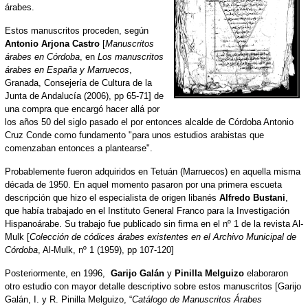
árabes.
Estos manuscritos proceden, según
Antonio Arjona Castro
[
Manuscritos
árabes en Córdoba
, en
Los manuscritos
árabes en España y Marruecos
,
Granada, Consejería de Cultura de la
Junta de Andalucía (2006), pp 65-71] de
una compra que encargó hacer allá por
los años 50 del siglo pasado el por entonces alcalde de Córdoba Antonio
Cruz Conde como fundamento "para unos estudios arabistas que
comenzaban entonces a plantearse".
Probablemente fueron adquiridos en Tetuán (Marruecos) en aquella misma
década de 1950. En aquel momento pasaron por una primera escueta
descripción que hizo el especialista de origen libanés
Alfredo Bustani
,
que había trabajado en el Instituto General Franco para la Investigación
Hispanoárabe. Su trabajo fue publicado sin firma en el nº 1 de la revista Al-
Mulk [
Colección de códices árabes existentes en el Archivo Municipal de
Córdoba
, Al-Mulk, nº 1 (1959), pp 107-120]
Posteriormente, en 1996,
Garijo Galán
y
Pinilla Melguizo
elaboraron
otro estudio con mayor detalle descriptivo sobre estos manuscritos [Garijo
Galán, I. y R. Pinilla Melguizo, “
Catálogo de Manuscritos Árabes